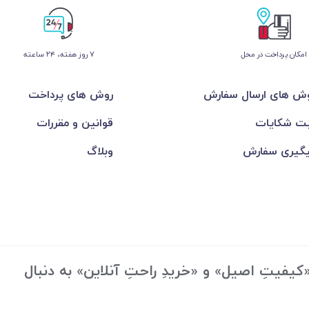
امکان پرداخت در محل
۷ روز ﻫﻔﺘﻪ، ۲۴ ﺳﺎﻋﺘﻪ
ش های ارسال سفارش
روش های پرداخت
ت شکایات
قوانین و مقررات
گیری سفارش
وبلاگ
یفیتِ اصیل» و «خریدِ راحتِ آنلاین» به دنبال