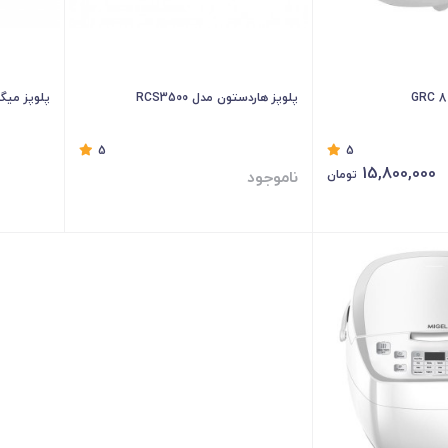
پلوپز هاردستون مدل RCS3500
پلوپز میگل مد
5
5
15,800,000
ناموجود
تومان