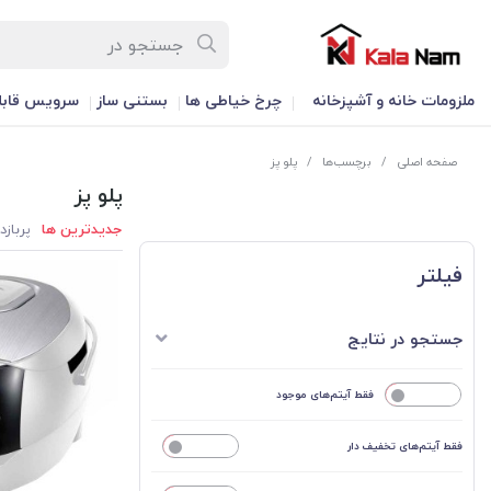
ملزومات خانه و آشپزخانه
چرخ خیاطی ها
بستنی ساز
سرویس قابل
صفحه اصلی
/
برچسب‌ها
/
پلو پز
پلو پز
جدیدترین ها
پربازد
فیلتر
جستجو در نتایج
خیر
فقط آیتم‌های موجود
فقط آیتم‌های تخفیف دار
خیر