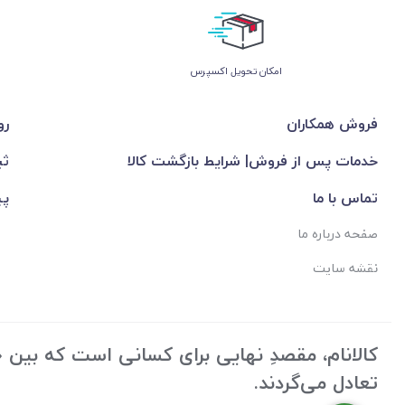
اﻣﮑﺎن ﺗﺤﻮﯾﻞ اﮐﺴﭙﺮس
فروش همکاران
رو
خدمات پس از فروش| شرایط بازگشت کالا
ثب
تماس با ما
پی
صفحه درباره ما
نقشه سایت
کالانام، مقصدِ نهایی برای کسانی است که بین «ک
تعادل می‌گردند.