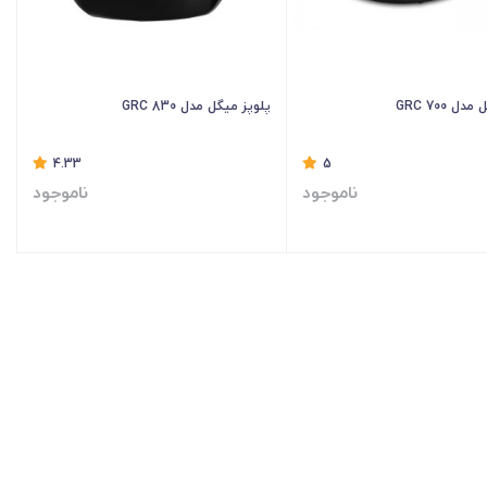
ل GRC 700
پلوپز میگل مدل GRC 830
4.33
5
ناموجود
ناموجود