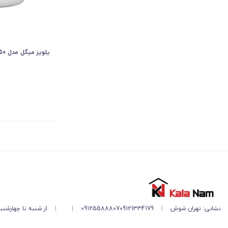
پلوپز میگل مدل GRC 850
نشانی: تهران شوش
|
09121334179
09125588807
|
|
از شنبه تا چهارشنبه ۱۱ صبح تا ۵ 