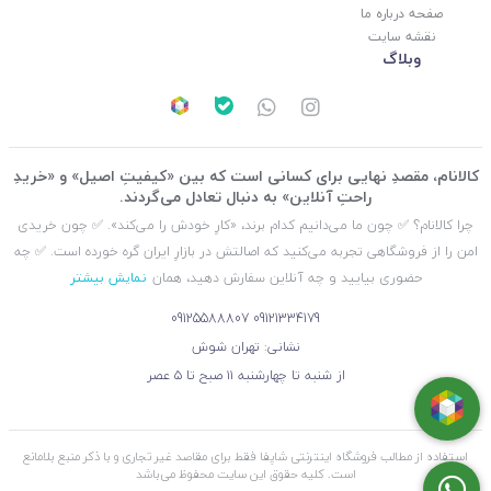
صفحه درباره ما
نقشه سایت
وبلاگ
کالانام، مقصدِ نهایی برای کسانی است که بین «کیفیتِ اصیل» و «خریدِ
راحتِ آنلاین» به دنبال تعادل می‌گردند.
چرا کالانام؟ ✅ چون ما می‌دانیم کدام برند، «کارِ خودش را می‌کند». ✅ چون خریدی
امن را از فروشگاهی تجربه می‌کنید که اصالتش در بازارِ ایران گره خورده است. ✅ چه
حضوری بیایید و چه آنلاین سفارش دهید، همان
نمایش بیشتر
09125588807
09121334179
نشانی: تهران شوش
از شنبه تا چهارشنبه ۱۱ صبح تا ۵ عصر
استفاده از مطالب فروشگاه اینترنتی شاپفا فقط برای مقاصد غیر تجاری و با ذکر منبع بلامانع
است. کليه حقوق اين سايت محفوظ می‌باشد