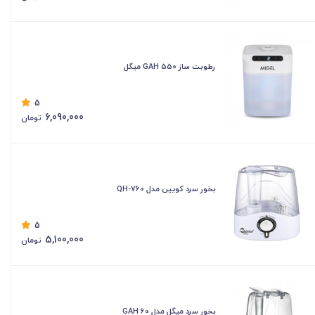
رطوبت ساز GAH 550 میگل
5
6,090,000
تومان
بخور سرد کویین مدل QH-760
5
5,100,000
تومان
بخور سرد میگل مدل GAH 60