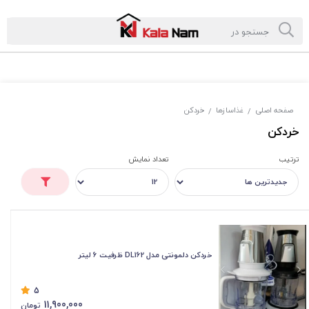
صفحه اصلی
غذاسازها
خردکن
/
/
خردکن
ترتیب
تعداد نمایش
خردکن دلمونتی مدل DL162 ظرفیت ۶ لیتر
5
11,900,000
تومان