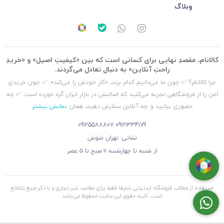
وبلاگ
کالانام، مقصدِ نهایی برای کسانی است که بین «کیفیتِ اصیل» و «خریدِ
راحتِ آنلاین» به دنبال تعادل می‌گردند.
چرا کالانام؟ ✅ چون ما می‌دانیم کدام برند، «کارِ خودش را می‌کند». ✅ چون خریدی
امن را از فروشگاهی تجربه می‌کنید که اصالتش در بازارِ ایران گره خورده است. ✅ چه
حضوری بیایید و چه آنلاین سفارش دهید، همان
نمایش بیشتر
09125588807
09121334179
نشانی: تهران شوش
از شنبه تا چهارشنبه ۱۱ صبح تا ۵ عصر
استفاده از مطالب فروشگاه اینترنتی شاپفا فقط برای مقاصد غیر تجاری و با ذکر منبع بلامانع
است. کليه حقوق اين سايت محفوظ می‌باشد