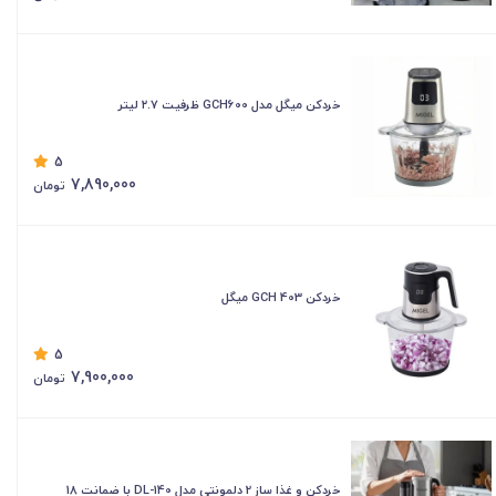
خردکن میگل مدل GCH600 ظرفیت ۲.۷ لیتر
5
7,890,000
تومان
خردکن GCH 403 میگل
5
7,900,000
تومان
خردکن و غذا ساز 2 دلمونتی مدل DL-140 با ضمانت 18