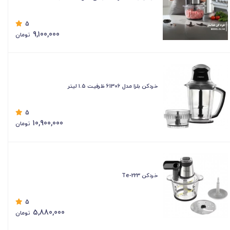
5
9,100,000
تومان
خردکن بلزا مدل 61306 ظرفیت ۱.۵ لیتر
5
10,900,000
تومان
خردکن Te‑223
5
5,880,000
تومان