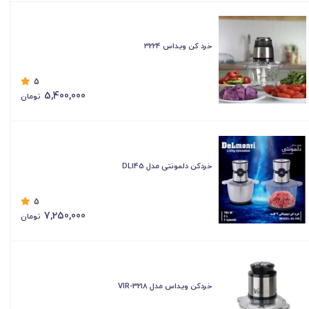
خرد کن ویداس 3224
5
5,400,000
تومان
خردکن دلمونتی مدل DL145
5
7,250,000
تومان
خردکن ویداس مدل VIR-3218