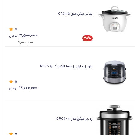
پلوپز میگل مدل GRC 115
5
3,500,000
تومان
30%
5,000,000
پلو پز و آرام پز ناسا الکتریک NS-3081
5
19,000,000
تومان
زودپز میگل مدل GPC 600
5