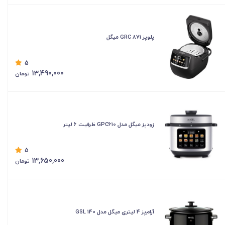
پلوپز GRC 871 میگل
5
13,490,000
تومان
زودپز میگل مدل GPC610 ظرفیت ۶ لیتر
5
13,650,000
تومان
آرام‌پز 4 لیتری میگل مدل GSL 140