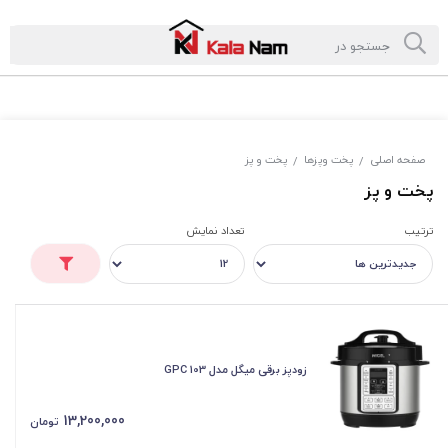
صفحه اصلی
پخت وپزها
پخت و پز
/
/
پخت و پز
ترتیب
تعداد نمایش
زودپز برقی میگل مدل GPC 103
13,200,000
تومان