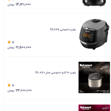
14,130,000
تومان
پلوپز دلمونتی DL875
5
21,500,000
تومان
پلوپز 20 کاره دلمونتی مدل DL-870
5
23,000,000
تومان