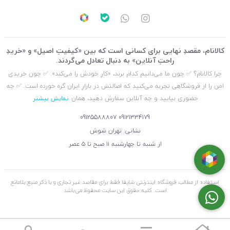
کالانام، مقصدِ نهایی برای کسانی است که بین «کیفیتِ اصیل» و «خریدِ
راحتِ آنلاین» به دنبال تعادل می‌گردند.
چرا کالانام؟ ✅ چون ما می‌دانیم کدام برند، «کارِ خودش را می‌کند». ✅ چون خریدی
امن را از فروشگاهی تجربه می‌کنید که اصالتش در بازارِ ایران گره خورده است. ✅ چه
حضوری بیایید و چه آنلاین سفارش دهید، همان
نمایش بیشتر
09125588807
09121334179
نشانی: تهران شوش
از شنبه تا چهارشنبه ۱۱ صبح تا ۵ عصر
استفاده از مطالب فروشگاه اینترنتی شاپفا فقط برای مقاصد غیر تجاری و با ذکر منبع بلامانع
است. کليه حقوق اين سايت محفوظ می‌باشد