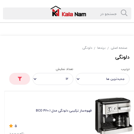
صفحه اصلی
برندها
دلونگی
/
/
دلونگی
ترتیب
تعداد نمایش
قهوه‌ساز ترکیبی دلونگی مدل 1.BCO 420
5
ناموجود