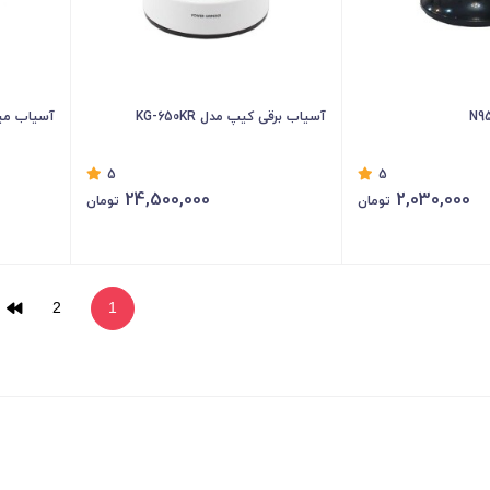
آسیاب برقی کیپ مدل KG-650KR
آسیاب میگل م
5
5
24,500,000
2,030,000
تومان
تومان
2
1