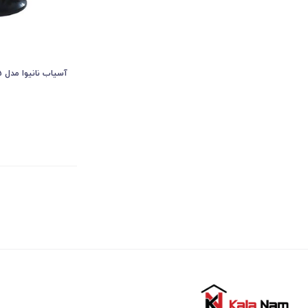
آسیاب نانیوا مدل N95