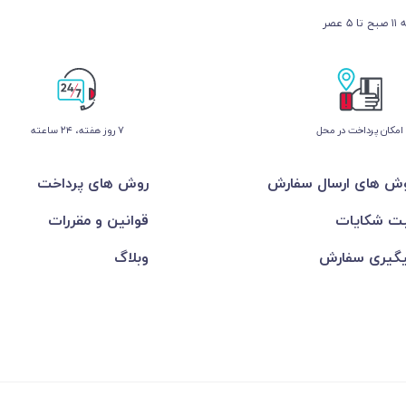
عصر
امکان پرداخت در محل
۷ روز ﻫﻔﺘﻪ، ۲۴ ﺳﺎﻋﺘﻪ
ش های ارسال سفارش
روش های پرداخت
ت شکایات
قوانین و مقررات
گیری سفارش
وبلاگ