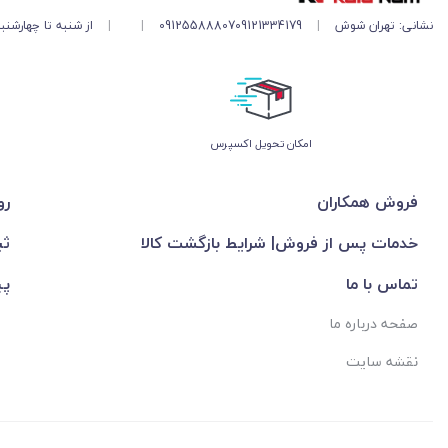
نشانی: تهران شوش
|
09121334179
09125588807
|
|
از شنبه تا چهارشنبه ۱۱ صبح تا ۵ 
اﻣﮑﺎن ﺗﺤﻮﯾﻞ اﮐﺴﭙﺮس
فروش همکاران
رو
خدمات پس از فروش| شرایط بازگشت کالا
ثب
تماس با ما
پی
صفحه درباره ما
نقشه سایت