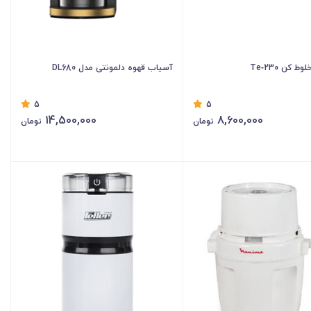
 کن Te‑230
آسیاب قهوه دلمونتی مدل DL680
5
5
14,500,000
8,600,000
تومان
تومان