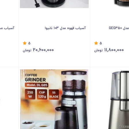
GEG35
آسیاب قهوه مدل 103 نانیوا
آسیاب مخلوط‌
5
5
20,600,000
11,800,000
تومان
تومان