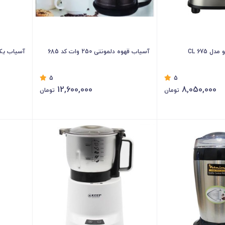
 CL 675
آسیاب قهوه دلمونتی 250 وات کد 685
آسیاب یک دو سه ط
5
5
12,600,000
8,050,000
تومان
تومان