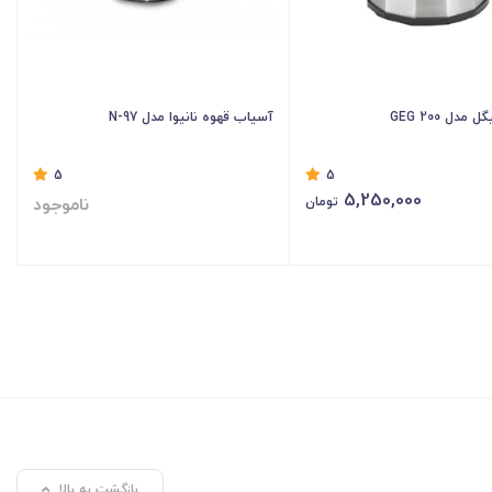
دل GEG 200
آسیاب قهوه نانیوا مدل N-97
5
5
5,250,000
ناموجود
تومان
بازگشت به بالا