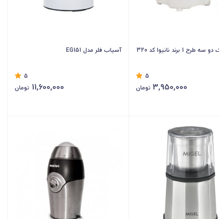
رح 1 برند نانیوا کد 320
آسیاب فلر مدل EG151
5
5
11,600,000
3,950,000
تومان
تومان