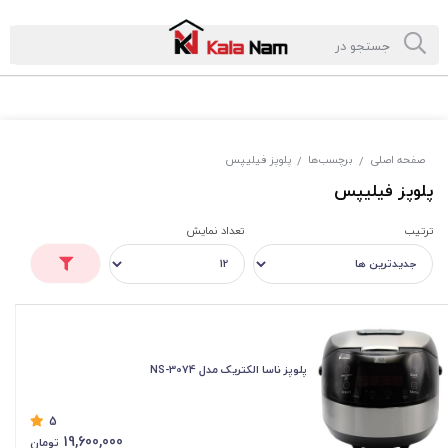
صفحه اصلی
برچسب‌ها
پلوپز فیلیپس
/
/
پلوپز فیلیپس
ترتیب
تعداد نمایش
پلوپز ناسا الکتریک مدل NS-3074
5
19,600,000
تومان