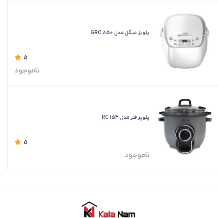
پلوپز میگل مدل GRC 850
5
ناموجود
پلوپز فلر مدل RC 154
5
ناموجود