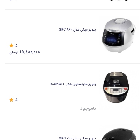
پلوپز میگل مدل GRC 860
5
15,800,000
تومان
پلوپز هاردستون مدل RCS3500
5
ناموجود
پلوپز میگل مدل GRC 700