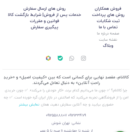
فروش همکاران
روش های ارسال سفارش
روش های پرداخت
خدمات پس از فروش| شرایط بازگشت کالا
ثبت شکایات
قوانین و مقررات
تماس با ما
پیگیری سفارش
صفحه درباره ما
نقشه سایت
وبلاگ
کالانام، مقصدِ نهایی برای کسانی است که بین «کیفیتِ اصیل» و «خریدِ
راحتِ آنلاین» به دنبال تعادل می‌گردند.
چرا کالانام؟ ✅ چون ما می‌دانیم کدام برند، «کارِ خودش را می‌کند». ✅ چون خریدی
امن را از فروشگاهی تجربه می‌کنید که اصالتش در بازارِ ایران گره خورده است. ✅ چه
حضوری بیایید و چه آنلاین سفارش دهید، همان
نمایش بیشتر
09125588807
09121334179
نشانی: تهران شوش
از شنبه تا چهارشنبه ۱۱ صبح تا ۵ عصر