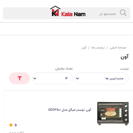
صفحه اصلی
برچسب‌ها
آون
/
/
آون
ترتیب
تعداد نمایش
آون توستر میگل مدل GEO350
5
ناموجود