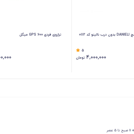
ترازوی فردی GPS 600 میگل
5
0,000
4,000,000
تومان
عصر