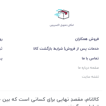
اﻣﮑﺎن ﺗﺤﻮﯾﻞ اﮐﺴﭙﺮس
فروش همکاران
رو
خدمات پس از فروش| شرایط بازگشت کالا
ثب
تماس با ما
پی
صفحه درباره ما
نقشه سایت
کالانام، مقصدِ نهایی برای کسانی است که بین «ک