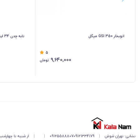
اتوبخار GSI 350 میگل
تابه چدن 34 اینچ DANIELI بدون درب نالینو کد 0112
5
9,640,000
تومان
نشانی: تهران شوش
|
09121334179
09125588807
|
|
از شنبه تا چهارشنبه ۱۱ صبح تا ۵ 