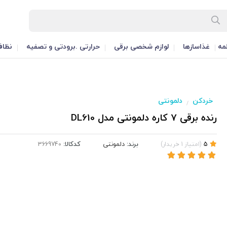
مه
غذاسازها
لوازم شخصی برقی
حرارتی .برودتی و تصفیه
نظاف
خردکن
دلمونتی
/
رنده برقی 7 کاره دلمونتی مدل DL610
برند:
دلمونتی
کدکالا:
5
(
امتیاز
1
خریدار
)