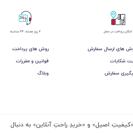
امکان پرداخت در محل
۷ روز ﻫﻔﺘﻪ، ۲۴ ﺳﺎﻋﺘﻪ
ش های ارسال سفارش
روش های پرداخت
ت شکایات
قوانین و مقررات
گیری سفارش
وبلاگ
یفیتِ اصیل» و «خریدِ راحتِ آنلاین» به دنبال