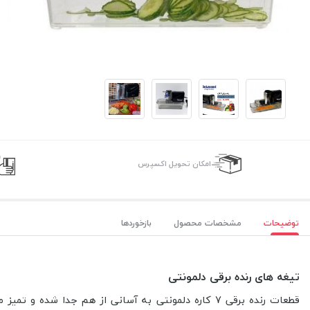
اﻣﮑﺎن ﺗﺤﻮﯾﻞ اﮐﺴﭙﺮس
توضیحات
مشخصات محصول
بازخوردها
تیغه های رنده برقی دلمونتی
قطعات
رنده برقی 7 کاره دلمونتی
به آسانی از هم جدا شده و تمیز 