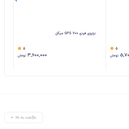
ترازوی فردی GPS 700 میگل
تراز
5
5
3,600,000
5,70
تومان
تومان
بازگشت به بالا