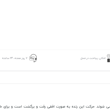
امکان پرداخت در محل
۷ روز ﻫﻔﺘﻪ، ۲۴ ﺳﺎﻋﺘﻪ
می شوند. حرکت این رنده به صورت افقی رفت و برگشت است و برای خ