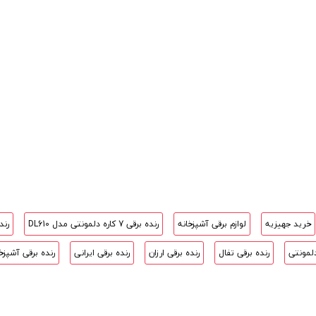
خرید جهیزیه
لوازم برقی آشپزخانه
رنده برقی 7 کاره دلمونتی مدل DL610
رند
دلمونتی
رنده برقی تفال
رنده برقی ارزان
رنده برقی ایرانی
رنده برقی آشپزخ