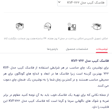
اﻣﮑﺎن ﺗﺤﻮﯾﻞ اﮐﺴﭙﺮس
امکان پرداخت در محل
۷ روز ﻫﻔﺘﻪ، ۲۴ ﺳﺎﻋﺘﻪ
هفت روز ضمانت بازگشت کالا
توضیحات
مشخصات محصول
بازخوردها
فلاسک کیپ مدل KVF-722
برای نوشیدن یک چای مناسب در هر شرایطی استفاده از فلاسک کیپ مدل KVF-
722 بهترین گزینه است زیرا فلاسک ها در ابعاد و اندازه های گوناگون برای هر
محیطی مناسب هستند و در کمترین زمان شما را به نوشیدن یک فنجان چای دعوت
می کنند.
از جمله نکاتی که برای تهیه یک فلاسک خوب باید به آن توجه کنید مقاوم در برابر
ضربه و شوک های ناگهانی سرما و گرما است که فلاسک کیپ مدل KVF-722 این
قابلیت را دارد.