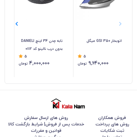
اتوبخار GSI 350 میگل
تابه چدن 34 اینچ DANIELI
ترازو
بدون درب نالینو کد 0112
5
5
4,000,000
9,640,000
تومان
تومان
فروش همکاران
روش های ارسال سفارش
روش های پرداخت
خدمات پس از فروش| شرایط بازگشت کالا
ثبت شکایات
قوانین و مقررات
تماس با ما
پیگیری سفارش