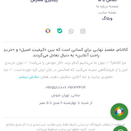
صفحه درباره ما
نقشه سایت
وبلاگ
کالانام، مقصدِ نهایی برای کسانی است که بین «کیفیتِ اصیل» و «خریدِ
راحتِ آنلاین» به دنبال تعادل می‌گردند.
چرا کالانام؟ ✅ چون ما می‌دانیم کدام برند، «کارِ خودش را می‌کند». ✅ چون خریدی
امن را از فروشگاهی تجربه می‌کنید که اصالتش در بازارِ ایران گره خورده است. ✅ چه
حضوری بیایید و چه آنلاین سفارش دهید، همان
نمایش بیشتر
09125588807
09121334179
نشانی: تهران شوش
از شنبه تا چهارشنبه ۱۱ صبح تا ۵ عصر
استفاده از مطالب فروشگاه اینترنتی شاپفا فقط برای مقاصد غیر تجاری و با ذکر منبع بلامانع
است. کليه حقوق اين سايت محفوظ می‌باشد