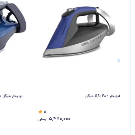
اتوبخار GSI 282 میگل
اتو بخار میگل مدل 3
5
5,450,000
تومان