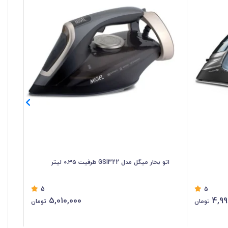
اتو بخار میگل مدل GSI322 ظرفیت ۰.۳۵ لیتر
اتو ب
5
5
5,010,000
4,99
تومان
تومان