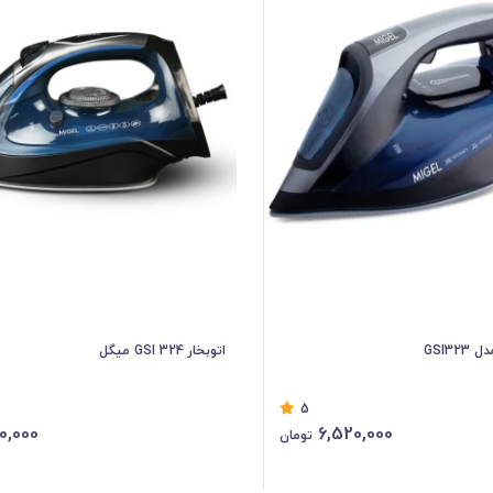
GSI32
اتوبخار GSI 324 میگل
5
0,000
6,520,000
تومان