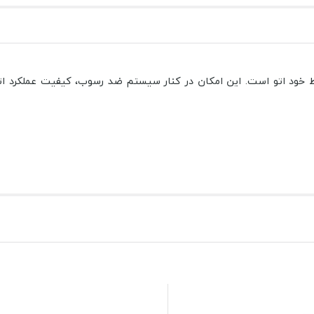
ل مدل GSI 281 قابلیت شستشوی توسط خود اتو است. این امکان در کنار سیستم ضد رسوب، کیف