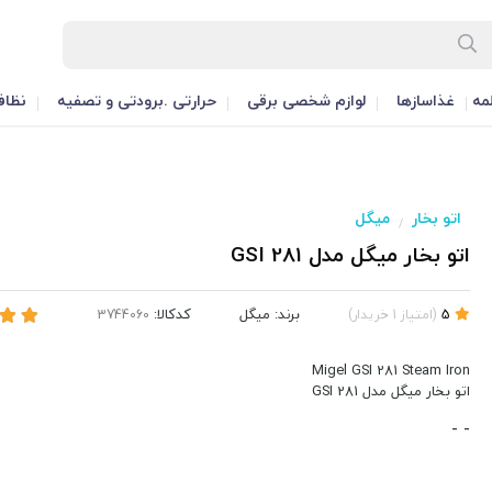
مه
غذاسازها
لوازم شخصی برقی
حرارتی .برودتی و تصفیه
نظاف
اتو بخار
میگل
/
اتو بخار میگل مدل GSI 281
برند:
میگل
کدکالا:
5
(
امتیاز
1
خریدار
)
Migel GSI 281 Steam Iron
اتو بخار میگل مدل GSI 281
-
-