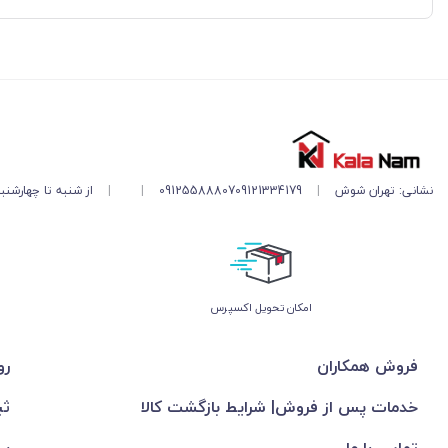
نشانی: تهران شوش
|
09121334179
09125588807
|
|
از شنبه تا چهارشنبه ۱۱ صبح تا ۵ 
اﻣﮑﺎن ﺗﺤﻮﯾﻞ اﮐﺴﭙﺮس
فروش همکاران
رو
خدمات پس از فروش| شرایط بازگشت کالا
ثب