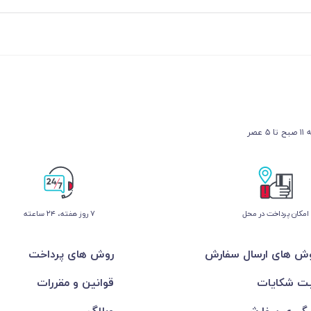
عصر
امکان پرداخت در محل
۷ روز ﻫﻔﺘﻪ، ۲۴ ﺳﺎﻋﺘﻪ
ش های ارسال سفارش
روش های پرداخت
ت شکایات
قوانین و مقررات