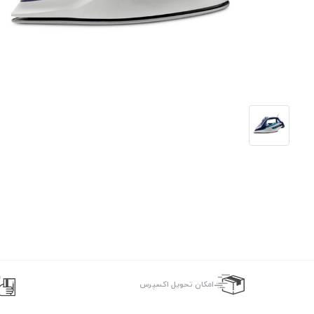
اﻣﮑﺎن ﺗﺤﻮﯾﻞ اﮐﺴﭙﺮس