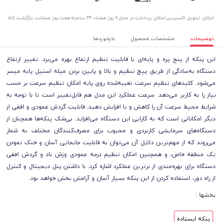
اﻣﮑﺎن ﺗﺤﻮﯾﻞ اﮐﺴﭙﺮس
امکان پرداخت در محل
۷ روز ﻫﻔﺘﻪ، ۲۴ ﺳﺎﻋﺘﻪ
هفت روز ضمانت بازگشت کالا
توضیحات
مشخصات محصول
بازخوردها
این پنکه از پنج پره و پایه‌ای با قابلیت تنظیم ارتفاع بهره می‌برد. تغییر ارتفاع
دستگاه به‌سادگی از طریق پیچ تنظیم و بالا و پایین بردن میله استیل پایه میسر
می‌شود. کلیدهای تنظیم سرعت تعبیه‌شده روی پایه امکان تنظیم سرعت بر حسب
نیاز را به کاربر می‌دهد. سرعت عملکرد این مدل هم قابل‌تغییر است تا با توجه به
شرایط محیط سرعت آن را کاهش و یا افزایش دهید. قابلیت گردش عمودی و افقی از
دیگر امکاناتی است که به کارایی این دستگاه می‌افزاید. بی‌شک پنکه‌ها همچنان از
دستگاه‌های سرمایشی کاربردی و محبوب برای مصرف‌کنندگان مختلف به شمار
می‌روند که از مهم‌ترین دلایل آن می‌توان به قابلیت جابجایی آسان و خنک نمودن
یک منطقه خاص، و همچنین امکان تنظیم درجه عمودی وزش باد و گردش افقی
دستگاه برای بهره‌مندی از برترین عملکرد اشاره کرد. با داشتن پنل دیجیتال و کنترل
از راه دور، استفاده کردن از این پنکه بسیار آسان و آرامش بخش خواهد بود.
بخشها :
پنکه ایستاده