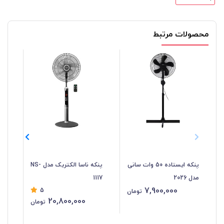
محصولات مرتبط
پنکه ایستاده 50 وات سانی
پنکه ناسا الکتریک مدل NS-
مدل 2026
1117
118
7,900,000
5
تومان
20,800,000
تومان