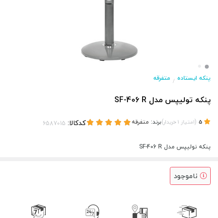
پنکه ایستاده
متفرقه
/
پنکه تولیپس مدل SF-406 R
(
)
برند:
متفرقه
کدکالا:
5
امتیاز
1
خریدار
پنکه تولیپس مدل SF-406 R
ناموجود