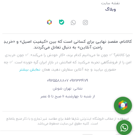
نقشه سایت
وبلاگ
کالانام، مقصدِ نهایی برای کسانی است که بین «کیفیتِ اصیل» و «خریدِ
راحتِ آنلاین» به دنبال تعادل می‌گردند.
چرا کالانام؟ ✅ چون ما می‌دانیم کدام برند، «کارِ خودش را می‌کند». ✅ چون خریدی
امن را از فروشگاهی تجربه می‌کنید که اصالتش در بازارِ ایران گره خورده است. ✅ چه
حضوری بیایید و چه آنلاین سفارش دهید، همان
نمایش بیشتر
09125588807
09121334179
نشانی: تهران شوش
از شنبه تا چهارشنبه ۱۱ صبح تا ۵ عصر
استفاده از مطالب فروشگاه اینترنتی شاپفا فقط برای مقاصد غیر تجاری و با ذکر منبع بلامانع
است. کليه حقوق اين سايت محفوظ می‌باشد