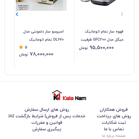
قهوه ساز تمام اتوماتیک
اسپرسو ساز دلمونتی مدل
اسپر
میگل مدل GFC200 ظرفیت
DL670 تمام اتوماتیک
95,500,000
5
۱.۵ لیتر
تومان
78,000,000
تومان
فروش همکاران
روش های ارسال سفارش
روش های پرداخت
خدمات پس از فروش| شرایط بازگشت کالا
ثبت شکایات
قوانین و مقررات
تماس با ما
پیگیری سفارش
صفحه درباره ما