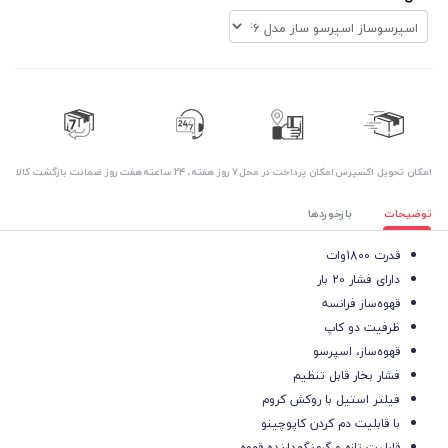
اﻣﮑﺎن ﺗﺤﻮﯾﻞ اﮐﺴﭙﺮس
امکان پرداخت در محل
۷ روز ﻫﻔﺘﻪ، ۲۴ ﺳﺎﻋﺘﻪ
هفت روز ضمانت بازگشت کالا
توضیحات
بازخوردها
قدرت 1800وات
دارای فشار 20 بار
قهوه‌ساز فرانسه
ظرفیت دو کاپ
قهوه‌ساز، اسپرسو
فشار بخار قابل تنظیم
فیلتر استیل با روکش کروم
با قابلیت دم کردن کاپوچینو
قابلیت تازه و گرم‌نگهدارنده قهوه