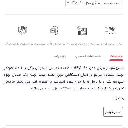
اﻣﮑﺎن ﺗﺤﻮﯾﻞ اﮐﺴﭙﺮس
امکان پرداخت در محل
۷ روز ﻫﻔﺘﻪ، ۲۴ ﺳﺎﻋﺘﻪ
هفت روز ضمانت بازگشت کالا
توضیحات
مشخصات محصول
بازخوردها
اسپروسوساز میگل مدل GEM 192 با صفحه نمایش دیجیتال رنگی و 6 منو خودکار
جهت استفاده سریع و آسان دستگاهی فوق العاده جهت تهیه یک فنجان قهوه
اسپرسو تک و یا دوبل و یا انواع قهوه اسپرسو به همراه شیر می باشد. خاموش
شدن خودکار از دیگر قابلیت های این دستگاه فوق العاده می باشد.
بخشها :
اسپرسوساز