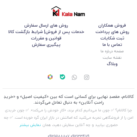
فروش همکاران
روش های ارسال سفارش
روش های پرداخت
خدمات پس از فروش| شرایط بازگشت کالا
ثبت شکایات
قوانین و مقررات
تماس با ما
پیگیری سفارش
صفحه درباره ما
نقشه سایت
وبلاگ
کالانام، مقصدِ نهایی برای کسانی است که بین «کیفیتِ اصیل» و «خریدِ
راحتِ آنلاین» به دنبال تعادل می‌گردند.
چرا کالانام؟ ✅ چون ما می‌دانیم کدام برند، «کارِ خودش را می‌کند». ✅ چون خریدی
امن را از فروشگاهی تجربه می‌کنید که اصالتش در بازارِ ایران گره خورده است. ✅ چه
حضوری بیایید و چه آنلاین سفارش دهید، همان
نمایش بیشتر
09125588807
09121334179