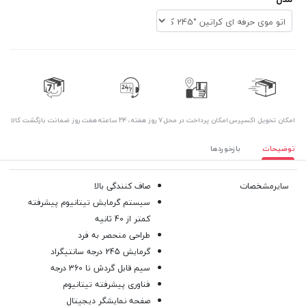
اﻣﮑﺎن ﺗﺤﻮﯾﻞ اﮐﺴﭙﺮس
امکان پرداخت در محل
۷ روز ﻫﻔﺘﻪ، ۲۴ ﺳﺎﻋﺘﻪ
هفت روز ضمانت بازگشت کالا
توضیحات
بازخوردها
سایرمشخصات
صاف کنندگی بالا
سیستم گرمایش تیتانیوم پیشرفته
کمتر از 40 ثانیه
طراحی منحصر به فرد
گرمایش 245 درجه سانتیگراد
سیم قابل گردش تا 360 درجه
فناوری پیشرفته تیتانیوم
صفحه نمایشگر دیجیتال