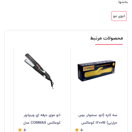
بخشها :
اتوی مو
محصولات مرتبط
سه کاره (اتو، سشوار، برس
اتو موی حرفه ای ویبراتور
حرارتی) 1200W کوماکس
کوماکس COMMAX مدل
5
5
COMMAX مدل CR-6660
CR-8880