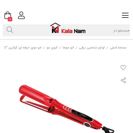
0
صفحه اصلی
لوازم شخصی برقی
اتو موها
اتوی مو
اتو موی حرفه ای کراتین °245 کوماکس COMMAX مدل CR-8820
/
/
/
/