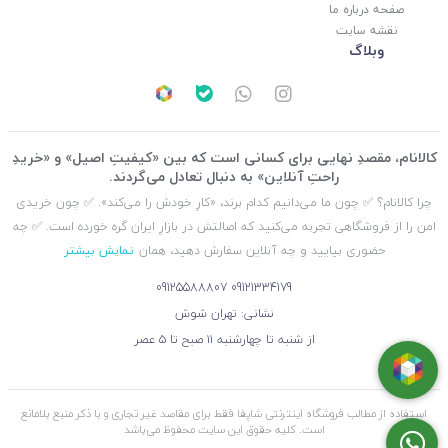
صفحه درباره ما
نقشه سایت
وبلاگ
کالانام، مقصدِ نهایی برای کسانی است که بین «کیفیتِ اصیل» و «خریدِ
راحتِ آنلاین» به دنبال تعادل می‌گردند.
چرا کالانام؟ ✅ چون ما می‌دانیم کدام برند، «کارِ خودش را می‌کند». ✅ چون خریدی
امن را از فروشگاهی تجربه می‌کنید که اصالتش در بازارِ ایران گره خورده است. ✅ چه
حضوری بیایید و چه آنلاین سفارش دهید، همان
نمایش بیشتر
09125588807
09121334179
نشانی: تهران شوش
از شنبه تا چهارشنبه ۱۱ صبح تا ۵ عصر
استفاده از مطالب فروشگاه اینترنتی شاپفا فقط برای مقاصد غیر تجاری و با ذکر منبع بلامانع
است. کليه حقوق اين سايت محفوظ می‌باشد