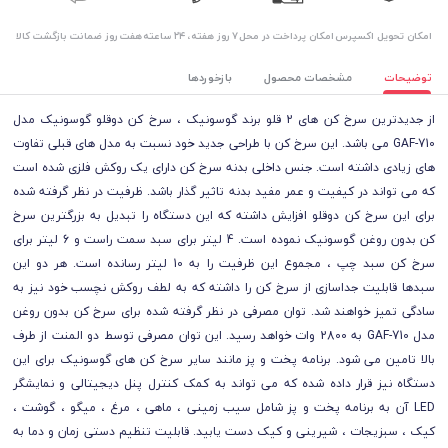
اﻣﮑﺎن ﺗﺤﻮﯾﻞ اﮐﺴﭙﺮس
امکان پرداخت در محل
۷ روز ﻫﻔﺘﻪ، ۲۴ ﺳﺎﻋﺘﻪ
هفت روز ضمانت بازگشت کالا
توضیحات
مشخصات محصول
بازخوردها
از جدیدترین سرخ کن های 2 قلو برند گوسونیک ، سرخ کن دوقلو گوسونیک مدل
GAF-710 می باشد. این سرخ کن با طراحی جدید خود نسبت به مدل های قبلی تفاوت
های زیادی داشته است. جنس داخلی بدنه سرخ کن دارای یک روکش فلزی شده است
که می تواند در کیفیت و عمر مفید بدنه تاثیر گذار باشد. ظرفیت در نظر گرفته شده
برای این سرخ کن دوقلو افزایش داشته که این دستگاه را تبدیل به بزرگترین سرخ
کن بدون روغن گوسونیک نموده است. 4 لیتر برای سبد سمت راست و 6 لیتر برای
سرخ کن سبد چپ ، مجموع این ظرفیت را به 10 لیتر رسانده است. هر دو این
سبدها قابلیت جداسازی از سرخ کن را داشته که به لطف روکش نچسب خود نیز به
سادگی تمیز خواهند شد. توان مصرفی در نظر گرفته شده برای سرخ کن بدون روغن
مدل GAF-710 به 2800 وات خواهد رسید. این توان مصرفی توسط دو المنت از طرف
بالا تامین می شود. برنامه پخت و پز مانند سایر سرخ کن های گوسونیک برای این
دستگاه نیز قرار داده شده که می تواند به کمک کنترل پنل دیجیتالی و نمایشگر
LED آن به برنامه پخت و پز شامل سیب زمینی ، ماهی ، مرغ ، میگو ، گوشت ،
کیک ، سبزیجات ، شیرینی و کیک دست یابید. قابلیت تنظیم دستی زمان و دما به