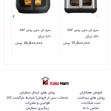
سرخ کن بدون روغن GAF
سرخ کن بدون روغن GAF
سر
840 میگل
820 میگل
15,500,000
17,500,000
لیت
تومان
تومان
فروش همکاران
روش های ارسال سفارش
روش های پرداخت
خدمات پس از فروش| شرایط بازگشت کالا
ثبت شکایات
قوانین و مقررات
تماس با ما
پیگیری سفارش