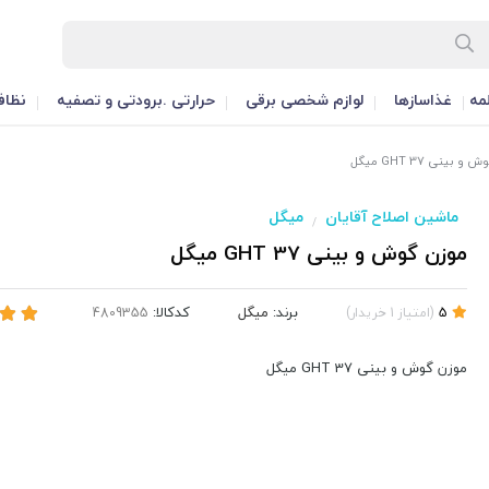
مه
غذاسازها
لوازم شخصی برقی
حرارتی .برودتی و تصفیه
نظاف
بینی GHT 37 میگل
ماشین اصلاح آقایان
میگل
/
موزن گوش و بینی GHT 37 میگل
برند:
میگل
کدکالا:
5
(
امتیاز
1
خریدار
)
موزن گوش و بینی GHT 37 میگل