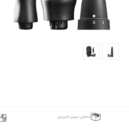
اﻣﮑﺎن ﺗﺤﻮﯾﻞ اﮐﺴﭙﺮس