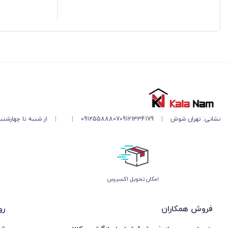
نشانی: تهران شوش
|
09121334179
09125588807
|
|
از شنبه تا چهارشنبه ۱۱ صبح تا ۵ 
اﻣﮑﺎن ﺗﺤﻮﯾﻞ اﮐﺴﭙﺮس
فروش همکاران
رو