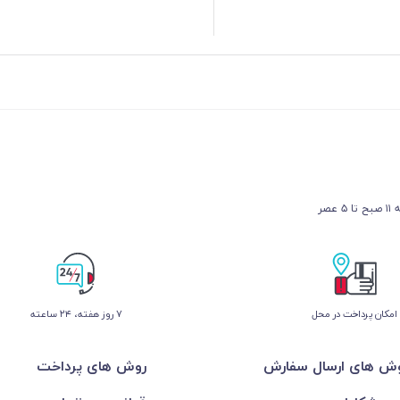
عصر
امکان پرداخت در محل
۷ روز ﻫﻔﺘﻪ، ۲۴ ﺳﺎﻋﺘﻪ
ش های ارسال سفارش
روش های پرداخت