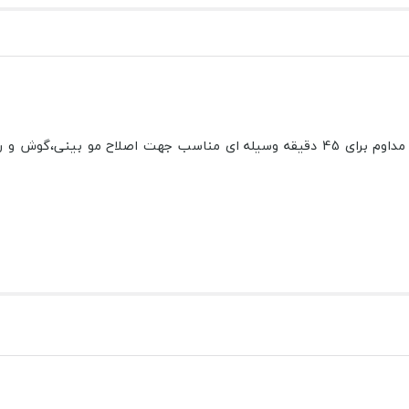
با 10 ساعت شارژ و استفاده مداوم برای 45 دقیقه وسیله ای مناسب جهت