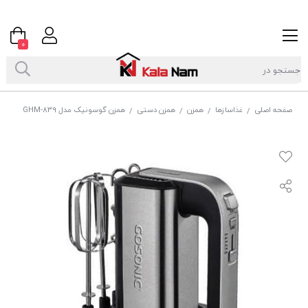
0
صفحه اصلی
غذاسازها
همزن
همزن دستی
همزن گوسونیک مدل GHM-839
/
/
/
/