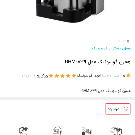
همزن دستی
گوسونیک
/
همزن گوسونیک مدل GHM-839
(
)
برند:
گوسونیک
کدکالا:
5
امتیاز
1
خریدار
همزن گوسونیک مدل GHM-839
ناموجود