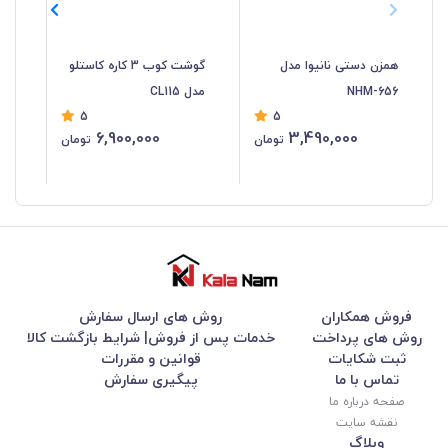
همزن دستی نانیوا مدل
گوشت کوب 3 کاره کاستلو
NHM-656
مدل CL115
نان
5
5
6,900,000
3,490,000
تومان
تومان
فروش همکاران
روش های ارسال سفارش
روش های پرداخت
خدمات پس از فروش| شرایط بازگشت کالا
ثبت شکایات
قوانین و مقررات
تماس با ما
پیگیری سفارش
صفحه درباره ما
نقشه سایت
وبلاگ