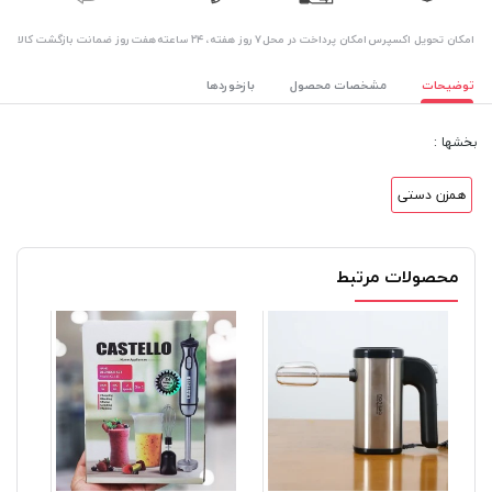
اﻣﮑﺎن ﺗﺤﻮﯾﻞ اﮐﺴﭙﺮس
امکان پرداخت در محل
۷ روز ﻫﻔﺘﻪ، ۲۴ ﺳﺎﻋﺘﻪ
هفت روز ضمانت بازگشت کالا
توضیحات
مشخصات محصول
بازخوردها
بخشها :
همزن دستی
محصولات مرتبط