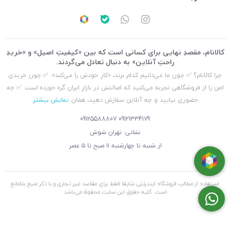
کالانام، مقصدِ نهایی برای کسانی است که بین «کیفیتِ اصیل» و «خریدِ
راحتِ آنلاین» به دنبال تعادل می‌گردند.
چرا کالانام؟ ✅ چون ما می‌دانیم کدام برند، «کارِ خودش را می‌کند». ✅ چون خریدی
امن را از فروشگاهی تجربه می‌کنید که اصالتش در بازارِ ایران گره خورده است. ✅ چه
حضوری بیایید و چه آنلاین سفارش دهید، همان
نمایش بیشتر
09125588807
09121334179
نشانی: تهران شوش
از شنبه تا چهارشنبه ۱۱ صبح تا ۵ عصر
استفاده از مطالب فروشگاه اینترنتی شاپفا فقط برای مقاصد غیر تجاری و با ذکر منبع بلامانع
است. کليه حقوق اين سايت محفوظ می‌باشد