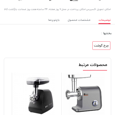
اﻣﮑﺎن ﺗﺤﻮﯾﻞ اﮐﺴﭙﺮس
امکان پرداخت در محل
۷ روز ﻫﻔﺘﻪ، ۲۴ ﺳﺎﻋﺘﻪ
هفت روز ضمانت بازگشت کالا
توضیحات
مشخصات محصول
بازخوردها
بخشها :
چرخ گوشت
محصولات مرتبط