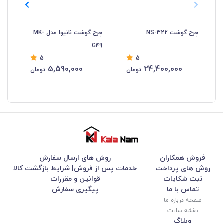
چرخ گوشت NS-322
چرخ گوشت نانیوا مدل MK-
چرخ
G49
5
5
5,590,000
24,400,000
تومان
تومان
فروش همکاران
روش های ارسال سفارش
روش های پرداخت
خدمات پس از فروش| شرایط بازگشت کالا
ثبت شکایات
قوانین و مقررات
تماس با ما
پیگیری سفارش
صفحه درباره ما
نقشه سایت
وبلاگ