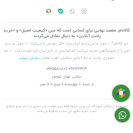
کالانام، مقصدِ نهایی برای کسانی است که بین «کیفیتِ اصیل» و «خریدِ
راحتِ آنلاین» به دنبال تعادل می‌گردند.
چرا کالانام؟ ✅ چون ما می‌دانیم کدام برند، «کارِ خودش را می‌کند». ✅ چون خریدی
امن را از فروشگاهی تجربه می‌کنید که اصالتش در بازارِ ایران گره خورده است. ✅ چه
حضوری بیایید و چه آنلاین سفارش دهید، همان
نمایش بیشتر
09125588807
09121334179
نشانی: تهران شوش
از شنبه تا چهارشنبه ۱۱ صبح تا ۵ عصر
استفاده از مطالب فروشگاه اینترنتی شاپفا فقط برای مقاصد غیر تجاری و با ذکر منبع بلامانع
است. کليه حقوق اين سايت محفوظ می‌باشد