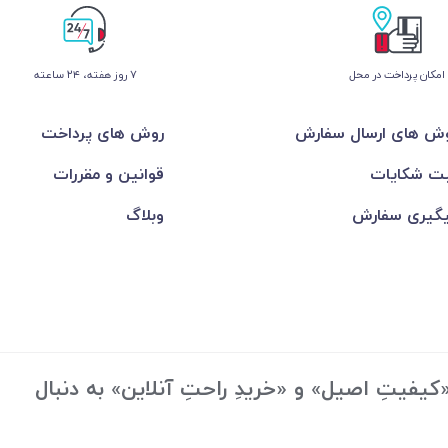
امکان پرداخت در محل
۷ روز ﻫﻔﺘﻪ، ۲۴ ﺳﺎﻋﺘﻪ
ش های ارسال سفارش
روش های پرداخت
ت شکایات
قوانین و مقررات
گیری سفارش
وبلاگ
یفیتِ اصیل» و «خریدِ راحتِ آنلاین» به دنبال