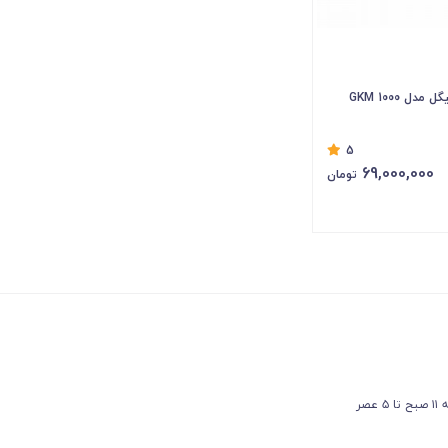
ل GKM 1000
5
69,000,000
تومان
عصر