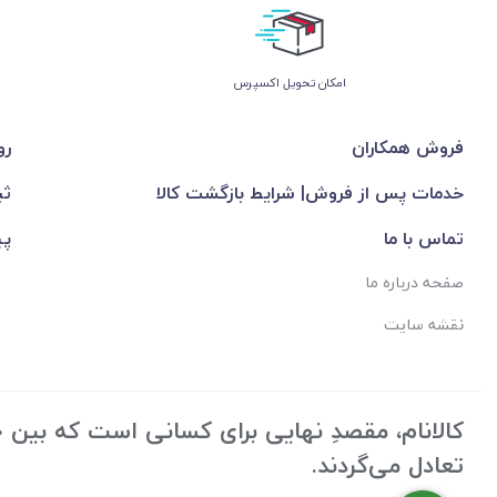
اﻣﮑﺎن ﺗﺤﻮﯾﻞ اﮐﺴﭙﺮس
فروش همکاران
رو
خدمات پس از فروش| شرایط بازگشت کالا
ثب
تماس با ما
پی
صفحه درباره ما
نقشه سایت
کالانام، مقصدِ نهایی برای کسانی است که بین «ک
تعادل می‌گردند.