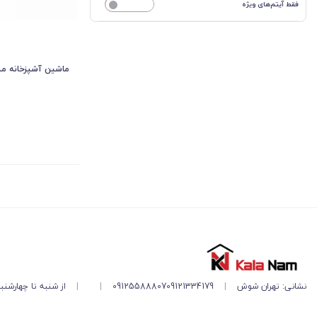
فقط آیتم‌های ویژه
خیر
ماشین آشپزخانه میگل مد
نشانی: تهران شوش
|
09121334179
09125588807
|
|
از شنبه تا چهارشنبه ۱۱ صبح تا ۵ 