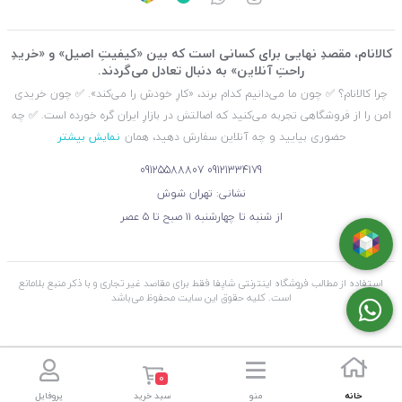
کالانام، مقصدِ نهایی برای کسانی است که بین «کیفیتِ اصیل» و «خریدِ
راحتِ آنلاین» به دنبال تعادل می‌گردند.
چرا کالانام؟ ✅ چون ما می‌دانیم کدام برند، «کارِ خودش را می‌کند». ✅ چون خریدی
امن را از فروشگاهی تجربه می‌کنید که اصالتش در بازارِ ایران گره خورده است. ✅ چه
حضوری بیایید و چه آنلاین سفارش دهید، همان
نمایش بیشتر
09125588807
09121334179
نشانی: تهران شوش
از شنبه تا چهارشنبه ۱۱ صبح تا ۵ عصر
استفاده از مطالب فروشگاه اینترنتی شاپفا فقط برای مقاصد غیر تجاری و با ذکر منبع بلامانع
است. کليه حقوق اين سايت محفوظ می‌باشد
0
خانه
منو
سبد خرید
پروفایل