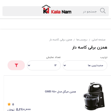
صفحه اصلی
برچسب‌ها
همزن برقی کاسه دار
/
/
همزن برقی کاسه دار
ترتیب
تعداد نمایش
همزن میگل مدل GMB 250
5
5,280,000
تومان