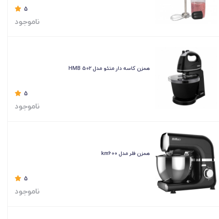
5
ناموجود
همزن کاسه دار متئو مدل HMB 502
5
ناموجود
همزن فلر مدل km600
5
ناموجود