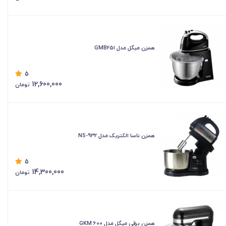
همزن میگل مدل GMB251
5
12,600,000
تومان
همزن ناسا الکتریک مدل NS-932
5
14,300,000
تومان
همزن برقی میگل مدل GKM 600