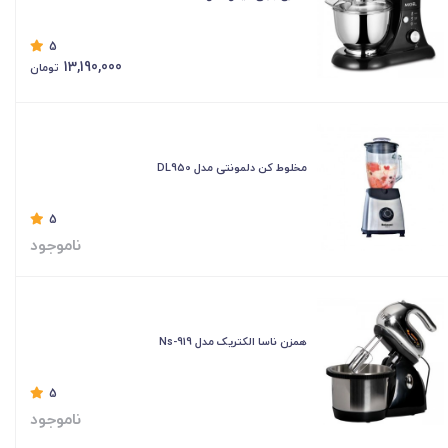
5
13,190,000
تومان
مخلوط کن دلمونتی مدل DL950
5
ناموجود
همزن ناسا الکتریک مدل Ns-919
5
ناموجود