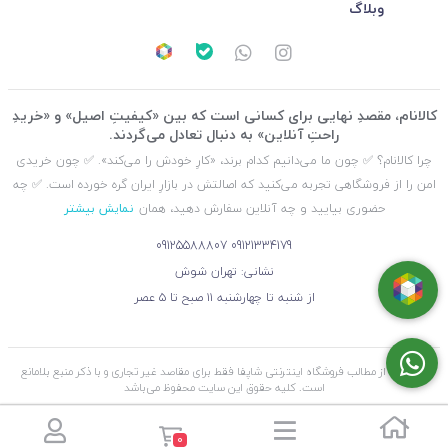
وبلاگ
کالانام، مقصدِ نهایی برای کسانی است که بین «کیفیتِ اصیل» و «خریدِ
راحتِ آنلاین» به دنبال تعادل می‌گردند.
چرا کالانام؟ ✅ چون ما می‌دانیم کدام برند، «کارِ خودش را می‌کند». ✅ چون خریدی
امن را از فروشگاهی تجربه می‌کنید که اصالتش در بازارِ ایران گره خورده است. ✅ چه
حضوری بیایید و چه آنلاین سفارش دهید، همان
نمایش بیشتر
09125588807
09121334179
نشانی: تهران شوش
از شنبه تا چهارشنبه ۱۱ صبح تا ۵ عصر
استفاده از مطالب فروشگاه اینترنتی شاپفا فقط برای مقاصد غیر تجاری و با ذکر منبع بلامانع
است. کليه حقوق اين سايت محفوظ می‌باشد
0