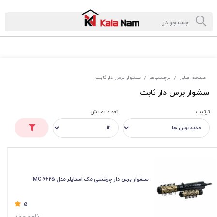
صفحه اصلی
برچسب‌ها
سشوار برس دار ثابت
/
/
سشوار برس دار ثابت
ترتیب
تعداد نمایش
سشوار برس دار چرخشی مک استایلر مدل MC-6625
5
ناموجود