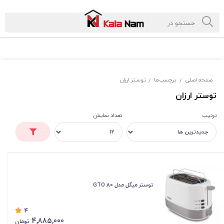
صفحه اصلی
برچسب‌ها
توستر ارزان
/
/
توستر ارزان
ترتیب
تعداد نمایش
توستر میگل مدل GTO 80
4
4,885,000
تومان