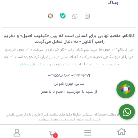
وبلاگ
کالانام، مقصدِ نهایی برای کسانی است که بین «کیفیتِ اصیل» و «خریدِ
راحتِ آنلاین» به دنبال تعادل می‌گردند.
چرا کالانام؟ ✅ چون ما می‌دانیم کدام برند، «کارِ خودش را می‌کند». ✅ چون خریدی
امن را از فروشگاهی تجربه می‌کنید که اصالتش در بازارِ ایران گره خورده است. ✅ چه
حضوری بیایید و چه آنلاین سفارش دهید، همان
نمایش بیشتر
09125588807
09121334179
نشانی: تهران شوش
از شنبه تا چهارشنبه ۱۱ صبح تا ۵ عصر
استفاده از مطالب فروشگاه اینترنتی شاپفا فقط برای مقاصد غیر تجاری و با ذکر منبع بلامانع
است. کليه حقوق اين سايت محفوظ می‌باشد
0