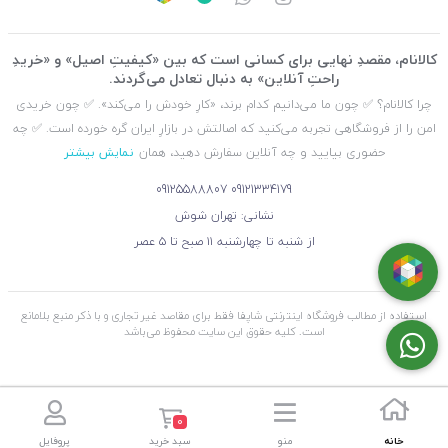
کالانام، مقصدِ نهایی برای کسانی است که بین «کیفیتِ اصیل» و «خریدِ
راحتِ آنلاین» به دنبال تعادل می‌گردند.
چرا کالانام؟ ✅ چون ما می‌دانیم کدام برند، «کارِ خودش را می‌کند». ✅ چون خریدی
امن را از فروشگاهی تجربه می‌کنید که اصالتش در بازارِ ایران گره خورده است. ✅ چه
حضوری بیایید و چه آنلاین سفارش دهید، همان
نمایش بیشتر
09125588807
09121334179
نشانی: تهران شوش
از شنبه تا چهارشنبه ۱۱ صبح تا ۵ عصر
استفاده از مطالب فروشگاه اینترنتی شاپفا فقط برای مقاصد غیر تجاری و با ذکر منبع بلامانع
است. کليه حقوق اين سايت محفوظ می‌باشد
0
خانه
منو
سبد خرید
پروفایل