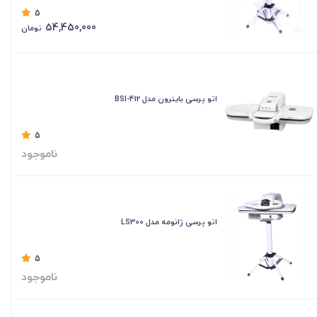
5
54,450,000
تومان
اتو پرسی بایترون مدل BSI-412
5
ناموجود
اتو پرسی ژانومه مدل LS300
5
ناموجود