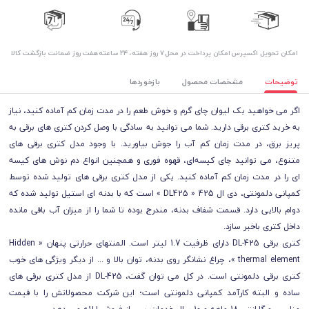
اﻣﮑﺎن ﺗﺤﻮﯾﻞ اﮐﺴﭙﺮس
امکان پرداخت در محل
۷ روز ﻫﻔﺘﻪ، ۲۴ ﺳﺎﻋﺘﻪ
هفت روز ضمانت بازگشت کالا
توضیحات
مشخصات محصول
بازخوردها
اگر می خواهید یک لیوان چای گرم و خوش طعم را در مدت زمان کم آماده کنید، نیاز
به خرید کتری برقی دارید. شما می توانید به سادگی با وصل کردن کتری های برقی به
پریز برق، در مدت زمان کم آب را جوش بیاورید. با وجود مدل کتری برقی های
متنوع، می توانید چای کیسه‌ای، قهوه فوری و همچنین انواع دم نوش های کیسه
ای را در مدت زمان کم آماده کنید. یکی از مدل کتری برقی های تولید شده توسط
کمپانی دلمونتی، دی ال 425 « DL425 » است که با بدنه ای استیل تولید شده که
دوام بالایی دارد. قسمت شفاف بدنه، مندرج بوده تا شما را از میزان آب باقی مانده
داخل کتری باخبر سازد.
کتری برقی DL-425 دارای ظرفیت 1.7 لیتر است. المنتهای حرارتی پنهان « Hidden
thermal element »، چراغ نشانگر روی بدنه، توان بالا و ... از دیگر ویژگی های خوب
کتری برقی دلمونتی است. در کل می توان گفت، DL-425 از مدل کتری برقی های
ساده و البته کارآمد کمپانی دلمونتی است؛ این شرکت محصولاتش را با قیمت