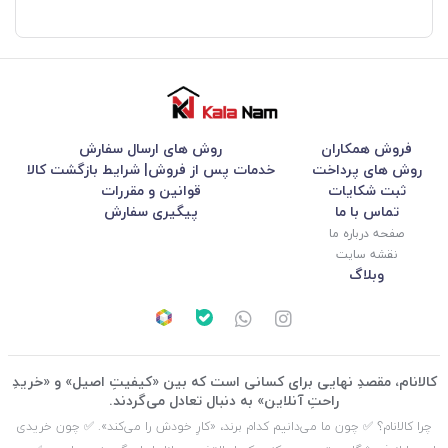
فروش همکاران
روش های ارسال سفارش
روش های پرداخت
خدمات پس از فروش| شرایط بازگشت کالا
ثبت شکایات
قوانین و مقررات
تماس با ما
پیگیری سفارش
صفحه درباره ما
نقشه سایت
وبلاگ
کالانام، مقصدِ نهایی برای کسانی است که بین «کیفیتِ اصیل» و «خریدِ
راحتِ آنلاین» به دنبال تعادل می‌گردند.
چرا کالانام؟ ✅ چون ما می‌دانیم کدام برند، «کارِ خودش را می‌کند». ✅ چون خریدی