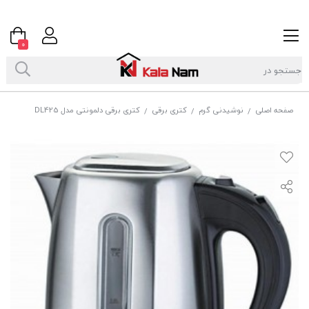
0
صفحه اصلی
نوشیدنی گرم
کتری برقی
کتری برقی دلمونتی مدل DL425
/
/
/