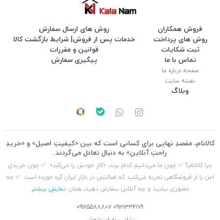
فروش همکاران
روش های ارسال سفارش
روش های پرداخت
خدمات پس از فروش| شرایط بازگشت کالا
ثبت شکایات
قوانین و مقررات
تماس با ما
پیگیری سفارش
صفحه درباره ما
نقشه سایت
وبلاگ
کالانام، مقصدِ نهایی برای کسانی است که بین «کیفیتِ اصیل» و «خریدِ
راحتِ آنلاین» به دنبال تعادل می‌گردند.
چرا کالانام؟ ✅ چون ما می‌دانیم کدام برند، «کارِ خودش را می‌کند». ✅ چون خریدی
امن را از فروشگاهی تجربه می‌کنید که اصالتش در بازارِ ایران گره خورده است. ✅ چه
حضوری بیایید و چه آنلاین سفارش دهید، همان
نمایش بیشتر
09125588807
09121334179
نشانی: تهران شوش