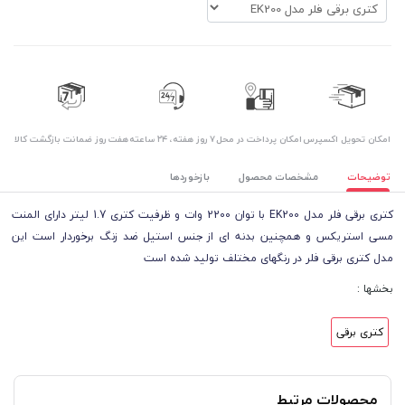
اﻣﮑﺎن ﺗﺤﻮﯾﻞ اﮐﺴﭙﺮس
امکان پرداخت در محل
۷ روز ﻫﻔﺘﻪ، ۲۴ ﺳﺎﻋﺘﻪ
هفت روز ضمانت بازگشت کالا
توضیحات
مشخصات محصول
بازخوردها
کتری برقی فلر مدل EK200 با توان 2200 وات و ظرفیت کتری 1.7 لیتر دارای المنت
مسی استریکس و همچنین بدنه ای از جنس استیل ضد زنگ برخوردار است این
مدل کتری برقی فلر در رنگهای مختلف تولید شده است
بخشها :
کتری برقی
محصولات مرتبط