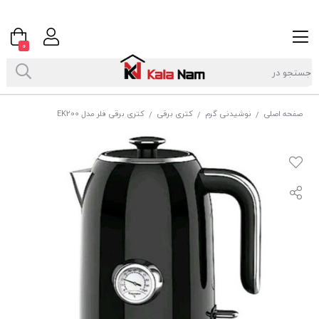
0
صفحه اصلی
نوشیدنی گرم
کتری برقی
کتری برقی فلر مدل EK200
/
/
/