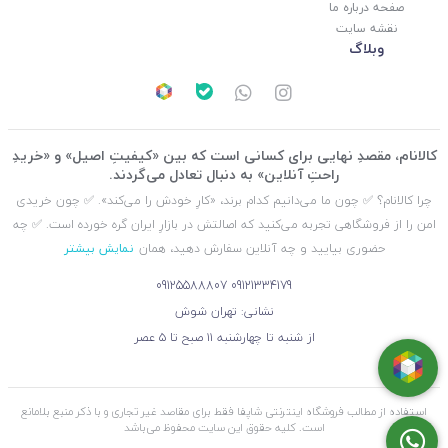
صفحه درباره ما
نقشه سایت
وبلاگ
کالانام، مقصدِ نهایی برای کسانی است که بین «کیفیتِ اصیل» و «خریدِ
راحتِ آنلاین» به دنبال تعادل می‌گردند.
چرا کالانام؟ ✅ چون ما می‌دانیم کدام برند، «کارِ خودش را می‌کند». ✅ چون خریدی
امن را از فروشگاهی تجربه می‌کنید که اصالتش در بازارِ ایران گره خورده است. ✅ چه
حضوری بیایید و چه آنلاین سفارش دهید، همان
نمایش بیشتر
09125588807
09121334179
نشانی: تهران شوش
از شنبه تا چهارشنبه ۱۱ صبح تا ۵ عصر
استفاده از مطالب فروشگاه اینترنتی شاپفا فقط برای مقاصد غیر تجاری و با ذکر منبع بلامانع
است. کليه حقوق اين سايت محفوظ می‌باشد