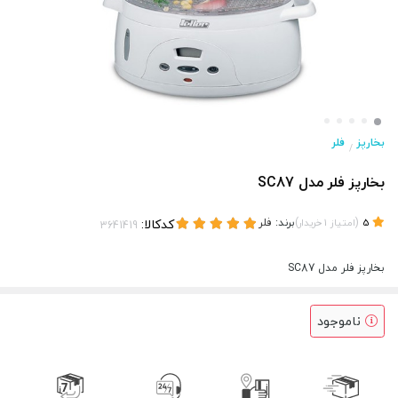
بخارپز
فلر
/
بخارپز فلر مدل SC87
(
)
برند:
فلر
کدکالا:
5
امتیاز
1
خریدار
بخارپز فلر مدل SC87
ناموجود