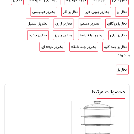
لوازم برقی
جهیزیه
خرید جهیزیه
لوازم برقی آشپزخانه
بخارپز
بخار پز
بخارپز پارس خزر
بخارپز فلر
بخارپز فیلیپس
بخارپز روگازی
بخارپز دستی
بخارپز ارزان
بخارپز استیل
بخارپز برقی
بخارپز با قابلمه
بخارپز پلوپز
بخارپز جدید
بخارپز چند کاره
بخارپز چند طبقه
بخارپز حرفه ای
بخشها :
بخارپز
محصولات مرتبط