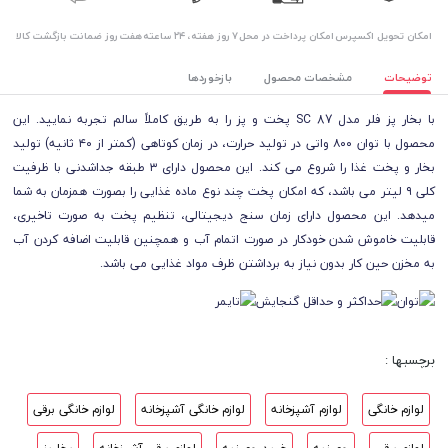
اﻣﮑﺎن ﺗﺤﻮﯾﻞ اﮐﺴﭙﺮس
امکان پرداخت در محل
۷ روز ﻫﻔﺘﻪ، ۲۴ ﺳﺎﻋﺘﻪ
هفت روز ضمانت بازگشت کالا
توضیحات
مشخصات محصول
بازخوردها
با بخار پز فلر مدل SC 87 پخت و پز را به طریق کاملاً سالم تجربه نمایید. این
محصول با توان ۸۰۰ واتی در تولید حرارت، در زمان کوتاهی (کمتر از ۴۰ ثانیه) تولید
بخار و پخت غذا را شروع می کند. این محصول دارای ۳ طبقه جداشدنی با ظرفیت
کلی ۹ لیتر می باشد، که امکان پخت چند نوع ماده غذایی را بصورت همزمان به شما
میدهد. این محصول دارای زمان سنج دیجیتالی، تنظیم پخت به صورت تاخیری،
قابلیت خاموش شدن خودکار در صورت اتمام آب و همچنین قابلیت اضافه کردن آب
به مخزن حین کار بدون نیاز به برداشتن ظرف مواد غذایی می باشد.
برچسبها :
لوازم خانگی
لوازم آشپزخانه
لوازم خانگی آشپزخانه
لوازم خانگی برقی