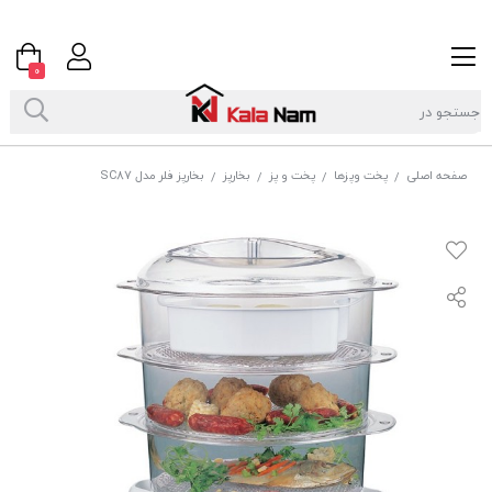
0
صفحه اصلی
پخت وپزها
پخت و پز
بخارپز
بخارپز فلر مدل SC87
/
/
/
/