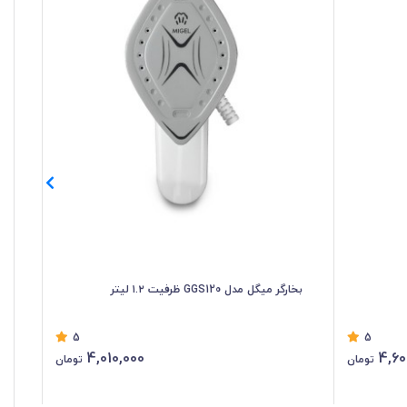
بخارگر میگل مدل GGS120 ظرفیت ۱.۲ لیتر
بخارگر 
5
5
4,010,000
4,60
تومان
تومان