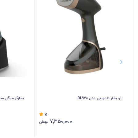
اتو بخار دلمونتی مدل DL970
بخارگر میگل مدل GGS400 ظرفیت ۰.۱۴
5
7,350,000
تومان