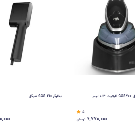
 لیتر
بخارگر GGS 210 میگل
5
0,000
6,770,000
تومان