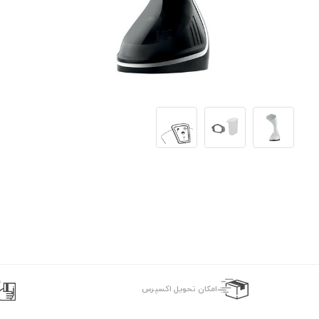
اﻣﮑﺎن ﺗﺤﻮﯾﻞ اﮐﺴﭙﺮس