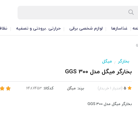
مه
غذاسازها
لوازم شخصی برقی
حرارتی .برودتی و تصفیه
نظاف
بخارگر
میگل
/
بخارگر میگل مدل GGS 300
برند:
میگل
کدکالا:
5
(
امتیاز
1
خریدار
)
بخارگر میگل مدل GGS 300