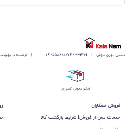
نشانی: تهران شوش
|
09121334179
09125588807
|
|
از شنبه تا چهارشنبه ۱۱ صبح تا ۵ 
اﻣﮑﺎن ﺗﺤﻮﯾﻞ اﮐﺴﭙﺮس
فروش همکاران
رو
خدمات پس از فروش| شرایط بازگشت کالا
ثب