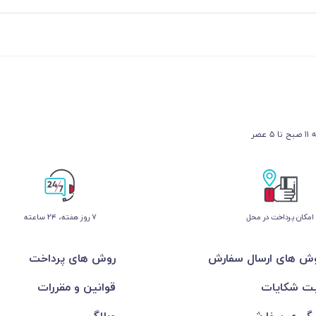
عصر
امکان پرداخت در محل
۷ روز ﻫﻔﺘﻪ، ۲۴ ﺳﺎﻋﺘﻪ
ش های ارسال سفارش
روش های پرداخت
ت شکایات
قوانین و مقررات