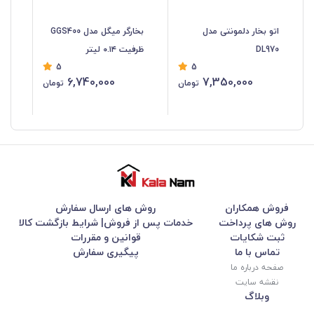
اتو بخار دلمونتی مدل
بخارگر میگل مدل GGS400
بخارگر 
DL970
ظرفیت ۰.۱۴ لیتر
5
5
6,740,000
7,350,000
تومان
تومان
فروش همکاران
روش های ارسال سفارش
روش های پرداخت
خدمات پس از فروش| شرایط بازگشت کالا
ثبت شکایات
قوانین و مقررات
تماس با ما
پیگیری سفارش
صفحه درباره ما
نقشه سایت
وبلاگ