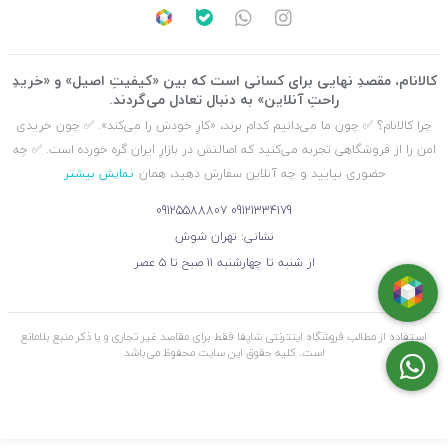
کالانام، مقصدِ نهایی برای کسانی است که بین «کیفیتِ اصیل» و «خریدِ
راحتِ آنلاین» به دنبال تعادل می‌گردند.
چرا کالانام؟ ✅ چون ما می‌دانیم کدام برند، «کارِ خودش را می‌کند». ✅ چون خریدی
امن را از فروشگاهی تجربه می‌کنید که اصالتش در بازارِ ایران گره خورده است. ✅ چه
حضوری بیایید و چه آنلاین سفارش دهید، همان
نمایش بیشتر
09125588807
09121334179
نشانی: تهران شوش
از شنبه تا چهارشنبه ۱۱ صبح تا ۵ عصر
استفاده از مطالب فروشگاه اینترنتی شاپفا فقط برای مقاصد غیر تجاری و با ذکر منبع بلامانع
است. کليه حقوق اين سايت محفوظ می‌باشد