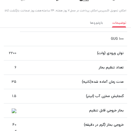
اﻣﮑﺎن ﺗﺤﻮﯾﻞ اﮐﺴﭙﺮس
امکان پرداخت در محل
۷ روز ﻫﻔﺘﻪ، ۲۴ ﺳﺎﻋﺘﻪ
هفت روز ضمانت بازگشت کالا
توضیحات
بازخوردها
GUG 100
توان ورودی (وات)
2200
تعداد تنظیم بخار
6
مدت زمان آماده شده(ثانیه)
35
گنجایش مخزن آب (لیتر)
1.5
بخار خروجی قابل تنظیم
خروجی بخار (گرم در دقیقه)
40