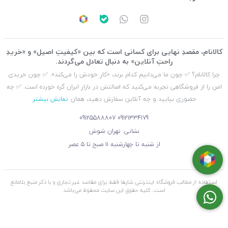
کالانام، مقصدِ نهایی برای کسانی است که بین «کیفیتِ اصیل» و «خریدِ
راحتِ آنلاین» به دنبال تعادل می‌گردند.
چرا کالانام؟ ✅ چون ما می‌دانیم کدام برند، «کارِ خودش را می‌کند». ✅ چون خریدی
امن را از فروشگاهی تجربه می‌کنید که اصالتش در بازارِ ایران گره خورده است. ✅ چه
حضوری بیایید و چه آنلاین سفارش دهید، همان
نمایش بیشتر
09125588807
09121334179
نشانی: تهران شوش
از شنبه تا چهارشنبه ۱۱ صبح تا ۵ عصر
استفاده از مطالب فروشگاه اینترنتی شاپفا فقط برای مقاصد غیر تجاری و با ذکر منبع بلامانع
است. کليه حقوق اين سايت محفوظ می‌باشد