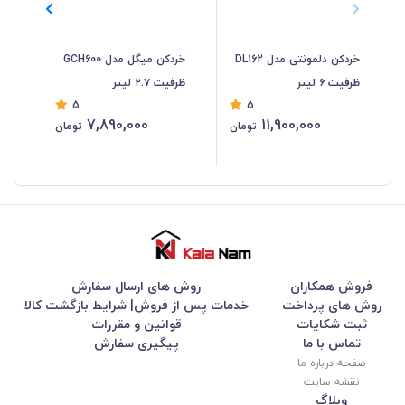
خردکن دلمونتی مدل DL162
خردکن میگل مدل GCH600
خردکن 
ظرفیت ۶ لیتر
ظرفیت ۲.۷ لیتر
5
5
7,890,000
11,900,000
تومان
تومان
فروش همکاران
روش های ارسال سفارش
روش های پرداخت
خدمات پس از فروش| شرایط بازگشت کالا
ثبت شکایات
قوانین و مقررات
تماس با ما
پیگیری سفارش
صفحه درباره ما
نقشه سایت
وبلاگ