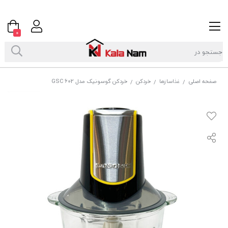
0
صفحه اصلی
غذاسازها
خردکن
خردکن گوسونیک مدل GSC 602
/
/
/