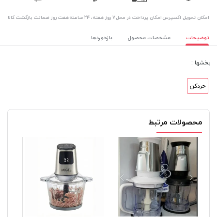
اﻣﮑﺎن ﺗﺤﻮﯾﻞ اﮐﺴﭙﺮس
امکان پرداخت در محل
۷ روز ﻫﻔﺘﻪ، ۲۴ ﺳﺎﻋﺘﻪ
هفت روز ضمانت بازگشت کالا
توضیحات
مشخصات محصول
بازخوردها
بخشها :
خردکن
محصولات مرتبط