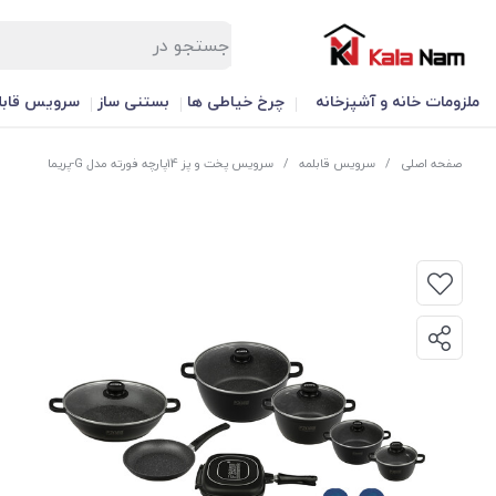
ملزومات خانه و آشپزخانه
چرخ خیاطی ها
بستنی ساز
سرویس قابل
صفحه اصلی
/
سرویس قابلمه
/
سرویس پخت و پز 14پارچه فورته مدل G-پریما