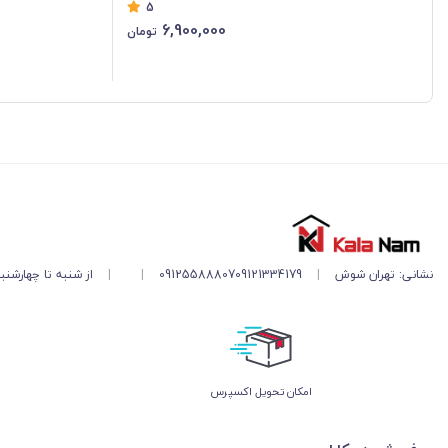
5
6,900,000
تومان
نشانی: تهران شوش
|
09121334179
09125588807
|
|
از شنبه تا چهارشنبه ۱۱ صبح تا ۵ 
اﻣﮑﺎن ﺗﺤﻮﯾﻞ اﮐﺴﭙﺮس