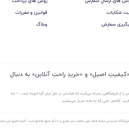
ش های ارسال سفارش
روش های پرداخت
ت شکایات
قوانین و مقررات
گیری سفارش
وبلاگ
یفیتِ اصیل» و «خریدِ راحتِ آنلاین» به دنبال
ن را از فروشگاهی تجربه می‌کنید که اصالتش در بازارِ ایران گره خورده است. ✅ چه
. کالانام؛ نامی که به خانه اعتبار می‌بخشد.
روشگاه اینترنتی شاپفا فقط برای مقاصد غیر تجاری و با ذکر منبع بلامانع است. کليه حقوق اين س