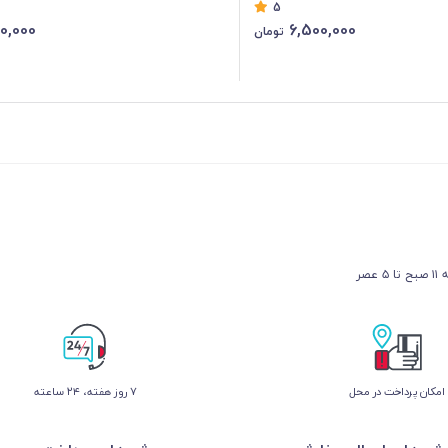
5
0,000
6,500,000
تومان
عصر
امکان پرداخت در محل
۷ روز ﻫﻔﺘﻪ، ۲۴ ﺳﺎﻋﺘﻪ