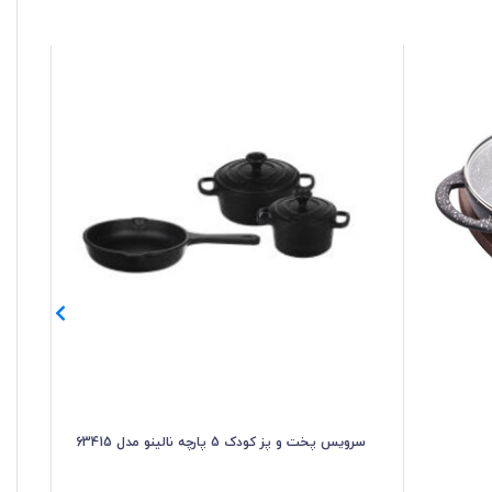
سرویس پخت و پز کودک 5 پارچه نالینو مدل 63415
ظرف 