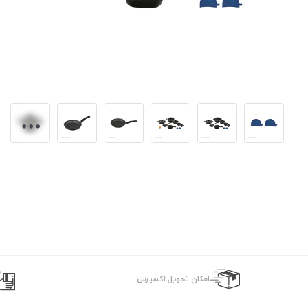
اﻣﮑﺎن ﺗﺤﻮﯾﻞ اﮐﺴﭙﺮس