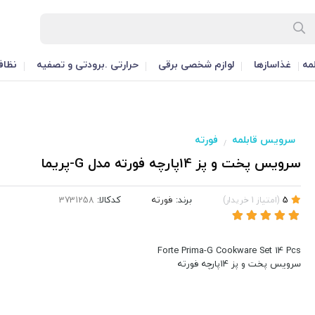
مه
غذاسازها
لوازم شخصی برقی
حرارتی .برودتی و تصفیه
نظاف
سرویس قابلمه
فورته
/
سرویس پخت و پز 14پارچه فورته مدل G-پریما
برند:
فورته
کدکالا:
5
(
امتیاز
1
خریدار
)
Forte Prima-G Cookware Set 14 Pcs
سرویس پخت و پز 14پارچه فورته