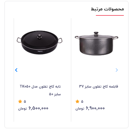
محصولات مرتبط
قابلمه کاج تفلون سایز 37
تابه کاج تفلون مدل TK050
تاب
سایز 50
eyam
5
5
6,500,000
6,900,000
تومان
تومان