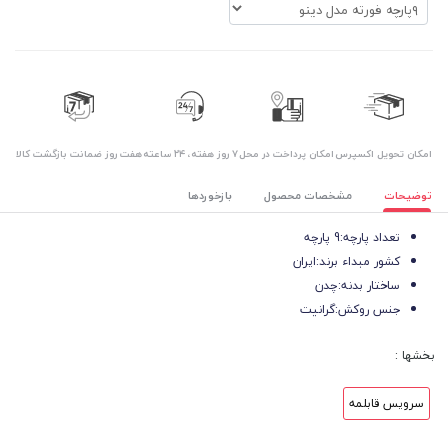
اﻣﮑﺎن ﺗﺤﻮﯾﻞ اﮐﺴﭙﺮس
امکان پرداخت در محل
۷ روز ﻫﻔﺘﻪ، ۲۴ ﺳﺎﻋﺘﻪ
هفت روز ضمانت بازگشت کالا
توضیحات
مشخصات محصول
بازخوردها
تعداد پارچه:
9 پارچه
کشور مبداء برند:
ایران
ساختار بدنه:
چدن
جنس روکش:
گرانیت
بخشها :
سرویس قابلمه