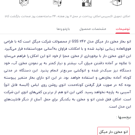
اﻣﮑﺎن ﺗﺤﻮﯾﻞ اﮐﺴﭙﺮس
امکان پرداخت در محل
۷ روز ﻫﻔﺘﻪ، ۲۴ ﺳﺎﻋﺘﻪ
هفت روز ضمانت بازگشت کالا
توضیحات
مشخصات محصول
بازخوردها
اتو بخار مخزن دار میگل مدل GSS 242 از محصولات شرکت میگل است که با طراحی
فوق‌العاده زیبایی تولید شده و با امکانات فراوان به‌آسانی مورداستفاده قرار می‌گیرد.
این اتوی‌ مخزن دار با برخورداری از مخزن مجزا از خود اتو این امکان را فراهم می‌سازد
تا علاوه بر آماده داشتن میزان آب بیشتر و نیاز کمتر به پر نمودن مخزن آب، خود
دستگاه نیز سبک‌تر شده و اتوکشی سریع‌تر انجام پذیرد. این دستگاه در مدتی
کوتاه آماده بخاردهی و استفاده خواهد بود. در این اتو دارای بخار متغیر پیوسته
بوده که در صورت قرار گرفتن کوتاه‌مدت اتوی روشن روی لباس (البسه قابل اتو)
آسیبی به پارچه نخواهد رسید. کفی این اتو هم از برترین کفی‌های اتوی این شرکت
است. امکان قفل شدن اتو و مخزن به یکدیگر برای حمل آسان از دیگر قابلیت‌های
این مدل است.
برچسبها :
اتو مخزن دار میگل