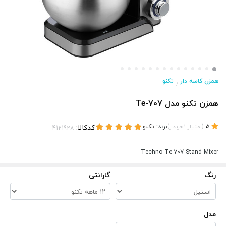
همزن کاسه دار
تکنو
/
همزن تکنو مدل Te-707
(
)
برند:
تکنو
کدکالا:
5
امتیاز
1
خریدار
Techno Te-707 Stand Mixer
رنگ
گارانتی
مدل