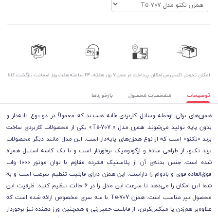
اﻣﮑﺎن ﺗﺤﻮﯾﻞ اﮐﺴﭙﺮس
امکان پرداخت در محل
۷ روز ﻫﻔﺘﻪ، ۲۴ ﺳﺎﻋﺘﻪ
هفت روز ضمانت بازگشت کالا
توضیحات
مشخصات محصول
بازخوردها
همزن‌های برقی ازجمله وسایل کاربردی خانه هستند که معمولاً در دو نوع پایه‌دار و
بدون پایه تولید می‌شوند. همزن مدل « Te-707» یکی از محصولات کاربردی ساخت
برند «تکنو» است که از نوع همزن‌های پایه‌دار است. این مدل مانند دیگر محصولات
برند تکنو، از طراحی ساده و ارگونومیک برخوردار است و با یک کاسه استیل همراه
شده است. جنس بدنەی آن از پلاستیک فشرده مقاوم با توان موتور 1000 وات
فوق‌العاده قوی و بادوام را داراست. این همزن دارای قابلیت تنظیم سرعت است و به
شما این امکان را می‌دهد تا سرعت این مدل را در 6 حالت تنظیم کنید. ظرفیت این
محصول نیز مناسب است. همزن Te-707 با سه سری مخصوص ارائه شده است که
علاوه‌بر هم‌زدن یا میکس‌کردن، از قابلیت خمیرزنی و همچنین ورز دهنده نیز برخوردار