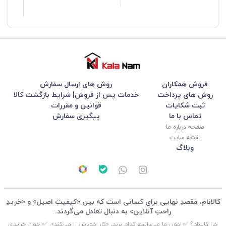
فروش همکاران
روش های ارسال سفارش
روش های پرداخت
خدمات پس از فروش| شرایط بازگشت کالا
ثبت شکایات
قوانین و مقررات
تماس با ما
پیگیری سفارش
صفحه درباره ما
نقشه سایت
وبلاگ
کالانام، مقصدِ نهایی برای کسانی است که بین «کیفیتِ اصیل» و «خریدِ
راحتِ آنلاین» به دنبال تعادل می‌گردند.
چرا کالانام؟ ✅ چون ما می‌دانیم کدام برند، «کارِ خودش را می‌کند». ✅ چون خریدی