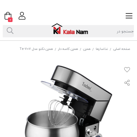
0
صفحه اصلی
غذاسازها
همزن
همزن کاسه دار
همزن تکنو مدل Te-707
/
/
/
/