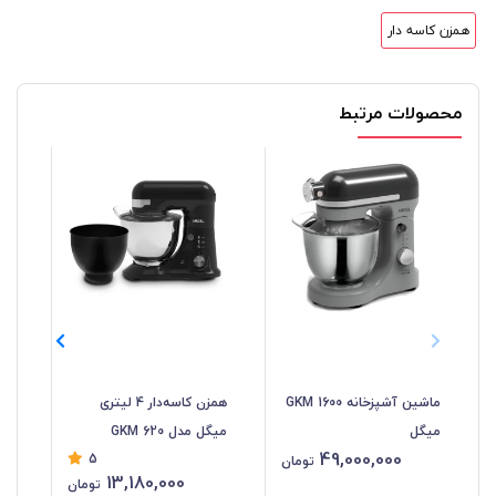
همزن کاسه دار
محصولات مرتبط
ماشین آشپزخانه GKM 1600
همزن کاسه‌دار 4 لیتری
هم
میگل
میگل مدل GKM 620
97
49,000,000
5
تومان
13,180,000
تومان