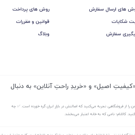
ش های ارسال سفارش
روش های پرداخت
ت شکایات
قوانین و مقررات
گیری سفارش
وبلاگ
یفیتِ اصیل» و «خریدِ راحتِ آنلاین» به دنبال
ن را از فروشگاهی تجربه می‌کنید که اصالتش در بازارِ ایران گره خورده است. ✅ چه
. کالانام؛ نامی که به خانه اعتبار می‌بخشد.
روشگاه اینترنتی شاپفا فقط برای مقاصد غیر تجاری و با ذکر منبع بلامانع است. کليه حقوق اين س