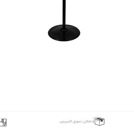
اﻣﮑﺎن ﺗﺤﻮﯾﻞ اﮐﺴﭙﺮس