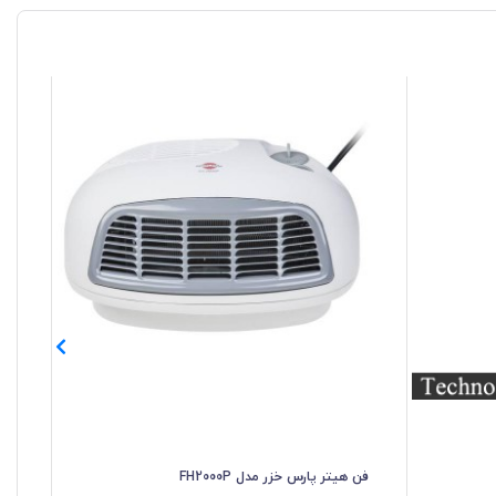
فن هیتر پارس خزر مدل FH2000P
فن ه