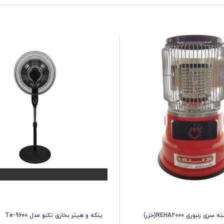
 زنبوری REHA2000(خزر)
پنکه و هیتر بخاری تکنو مدل Te-9600