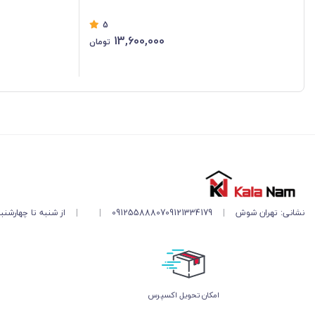
5
13,600,000
تومان
نشانی: تهران شوش
|
09121334179
09125588807
|
|
از شنبه تا چهارشنبه ۱۱ صبح تا ۵ 
اﻣﮑﺎن ﺗﺤﻮﯾﻞ اﮐﺴﭙﺮس