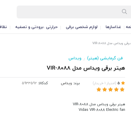
مه
غذاسازها
لوازم شخصی برقی
حرارتی .برودتی و تصفیه
نظاف
قی ویداس مدل VIR-8088
فن گرمایشی (هیتر)
ویداس
/
هیتر برقی ویداس مدل VIR-8088
برند:
ویداس
کدکالا:
5
(
امتیاز
1
خریدار
)
هیتر برقی ویداس مدل VIR-8088
Vidas VIR-8088 Electric fan