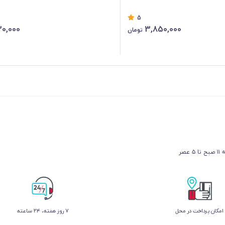
5
30,000
3,850,000
تومان
عصر
امکان پرداخت در محل
۷ روز ﻫﻔﺘﻪ، ۲۴ ﺳﺎﻋﺘﻪ