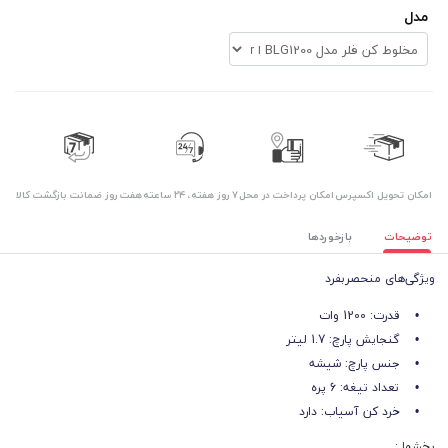
مدل
اﻣﮑﺎن ﺗﺤﻮﯾﻞ اﮐﺴﭙﺮس
امکان پرداخت در محل
۷ روز ﻫﻔﺘﻪ، ۲۴ ﺳﺎﻋﺘﻪ
هفت روز ضمانت بازگشت کالا
توضیحات
بازخوردها
ویژگی‌های منحصربفرد
• قدرت: 1200 وات
• گنجایش پارچ: 1.7 لیتر
• جنس پارچ: شیشه
• تعداد تیغه: 6 پره
• خرد کن آسیاب: دارد
بخشها :