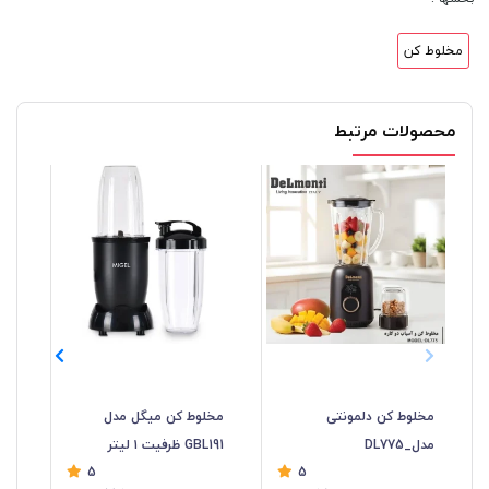
مخلوط کن
محصولات مرتبط
مخلوط کن دلمونتی
مخلوط کن میگل مدل
شیک
مدل_DL775
GBL191 ظرفیت ۱ لیتر
مدل 90
5
5