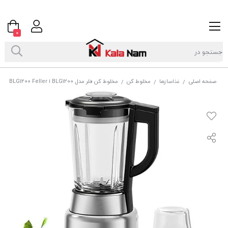
0
صفحه اصلی
غذاسازها
مخلوط کن
مخلوط کن فلر مدل BLG1200 ا BLG1200 Feller
/
/
/