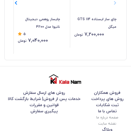
چای ساز ایستاده GTS 114
چایساز روهمی دیجیتال
چا
میگل
نانیوا مدل 4200
50
7,200,000
5
تومان
7,040,000
تومان
فروش همکاران
روش های ارسال سفارش
روش های پرداخت
خدمات پس از فروش| شرایط بازگشت کالا
ثبت شکایات
قوانین و مقررات
تماس با ما
پیگیری سفارش
صفحه درباره ما
نقشه سایت
وبلاگ