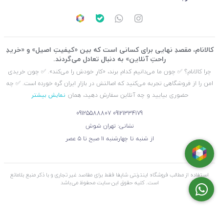
کالانام، مقصدِ نهایی برای کسانی است که بین «کیفیتِ اصیل» و «خریدِ
راحتِ آنلاین» به دنبال تعادل می‌گردند.
چرا کالانام؟ ✅ چون ما می‌دانیم کدام برند، «کارِ خودش را می‌کند». ✅ چون خریدی
امن را از فروشگاهی تجربه می‌کنید که اصالتش در بازارِ ایران گره خورده است. ✅ چه
حضوری بیایید و چه آنلاین سفارش دهید، همان
نمایش بیشتر
09125588807
09121334179
نشانی: تهران شوش
از شنبه تا چهارشنبه ۱۱ صبح تا ۵ عصر
استفاده از مطالب فروشگاه اینترنتی شاپفا فقط برای مقاصد غیر تجاری و با ذکر منبع بلامانع
است. کليه حقوق اين سايت محفوظ می‌باشد