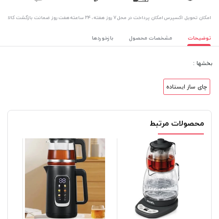
اﻣﮑﺎن ﺗﺤﻮﯾﻞ اﮐﺴﭙﺮس
امکان پرداخت در محل
۷ روز ﻫﻔﺘﻪ، ۲۴ ﺳﺎﻋﺘﻪ
هفت روز ضمانت بازگشت کالا
توضیحات
مشخصات محصول
بازخوردها
بخشها :
چای ساز ایستاده
محصولات مرتبط