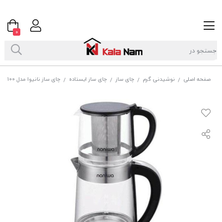
0
صفحه اصلی
نوشیدنی گرم
چای ساز
چای ساز ایستاده
چای ساز نانیوا مدل NTM-4100
/
/
/
/