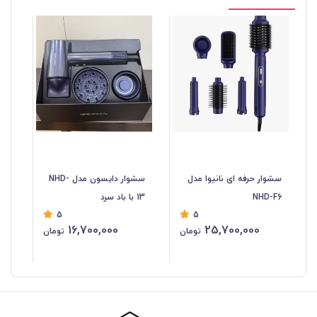
سشوار حرفه ای نانیوا مدل
سشوار دایسون مدل NHD-
NHD-F6
13 با باد سرد
5
5
16,700,000
25,700,000
تومان
تومان