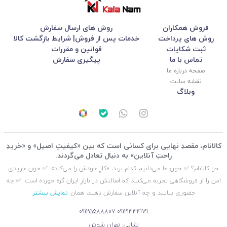
فروش همکاران
روش های ارسال سفارش
روش های پرداخت
خدمات پس از فروش| شرایط بازگشت کالا
ثبت شکایات
قوانین و مقررات
تماس با ما
پیگیری سفارش
صفحه درباره ما
نقشه سایت
وبلاگ
کالانام، مقصدِ نهایی برای کسانی است که بین «کیفیتِ اصیل» و «خریدِ
راحتِ آنلاین» به دنبال تعادل می‌گردند.
چرا کالانام؟ ✅ چون ما می‌دانیم کدام برند، «کارِ خودش را می‌کند». ✅ چون خریدی
امن را از فروشگاهی تجربه می‌کنید که اصالتش در بازارِ ایران گره خورده است. ✅ چه
حضوری بیایید و چه آنلاین سفارش دهید، همان
نمایش بیشتر
09125588807
09121334179
نشانی: تهران شوش