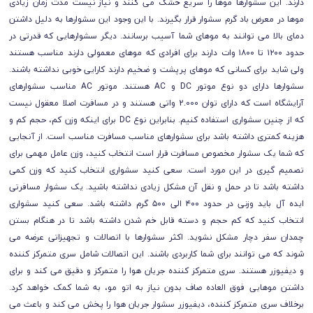
دارند. این سشوارها موها را سریع خشک می کنند و نیاز نیست مدت زمان زیادی
موها در معرض باد گرم سشوار قرار بگیرند. با این وجود این سشوارها به دلیل داشتن
دمای بالا می توانند به موهای شما آسیب برسانند. دیگر سشوارهایی که قدرتی در
حدود ۱۲۰۰ تا ۱۸۰۰ وات دارند برای افرادی که موهای معمولی دارند مناسب هستند
ولی شاید برای کسانی که موهای پرپشت و ضخیم دارند کارایی خوبی نداشته باشند.
سشوارها دارای دو نوع موتور DC و AC هستند. موتور AC مناسب سشوارهای
آرایشگاه است که دارای توان 2.000 واتی هستند و در مسافرت اصلا معقول نیست
که از چنین سشواری استفاده کنیم. بنابراین نوع DC برای اینکه وزن کم، حجم کم و
هزینه کمتری داشته باشد برای سشوارهای مناسب مسافرت مناسب است. از آنجایی
که شما یک سشوار مخصوص مسافرت قرار است انتخاب کنید، وزن عامل مهمی برای
تصمیم گیری در این مورد است. سعی کنید سشواری انتخاب کنید که وزن کمی
داشته باشد تا در حمل و نقل آن مشکل زیادی نداشته باشید. یک سشوار مسافرتی
ایده آل باید وزنی در حدود ۴۰۰ الی ۵۰۰ گرم داشته باشد. سعی کنید سشواری
انتخاب کنید که کم حجم و دسته قابل خم شدن داشته باشد تا در هنگام بستن
چمدان سفر دچار مشکل نشوید. اکثر سشوارها با اتصالات و تجهیزاتی عرضه می
شوند که می توانند برای شما کاربردی باشند. این اتصالات شامل سری متمرکز کننده
و دیفیوزر هستند. سری متمرکز کننده جریان هوا را متمرکز و دقیق می کند و برای
داشتن موهایی فوق العاده صاف بدون نیاز به اتو مو، به شما کمک خواهد کرد.
برخلاف سری متمرکز کننده، دیفیوزر سشوار جریان هوا را پخش می کند و باعث می