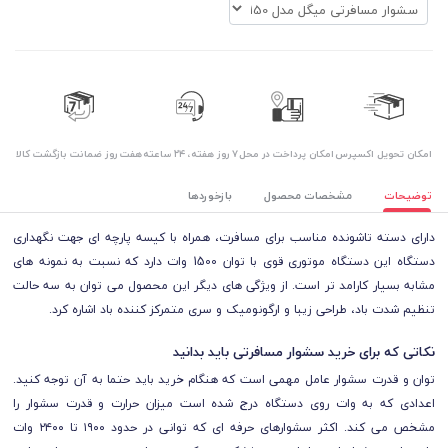
اﻣﮑﺎن ﺗﺤﻮﯾﻞ اﮐﺴﭙﺮس
امکان پرداخت در محل
۷ روز ﻫﻔﺘﻪ، ۲۴ ﺳﺎﻋﺘﻪ
هفت روز ضمانت بازگشت کالا
توضیحات
مشخصات محصول
بازخوردها
دارای دسته تاشونده مناسب برای مسافرت، همراه با کیسه پارچه ای جهت نگهداری
دستگاه این دستگاه موتوری قوی با توان 1500 وات دارد که نسبت به نمونه های
مشابه بسیار کارامد تر است. از ویژگی های دیگر این محصول می توان به سه حالت
تنظیم شدت باد، طراحی زیبا و ارگونومیک و سری متمرکز کننده باد اشاره کرد.
نکاتی که برای خرید سشوار مسافرتی باید بدانید
توان و قدرت سشوار عامل مهمی است که هنگام خرید باید حتما به آن توجه کنید.
اعدادی که به وات روی دستگاه درج شده است میزان حرارت و قدرت سشوار را
مشخص می کند. اکثر سشوارهای حرفه ای که توانی در حدود ۱۹۰۰ تا ۲۴۰۰ وات